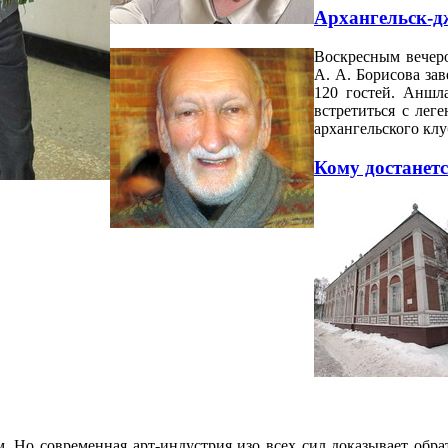
Архангельск-д
Воскресным вечеро
А. А. Борисова за
120 гостей. Аншл
встретиться с ле
архангельского клу
Кому достанет
 Но современная арт-индустрия изо всех сил доказывает обра