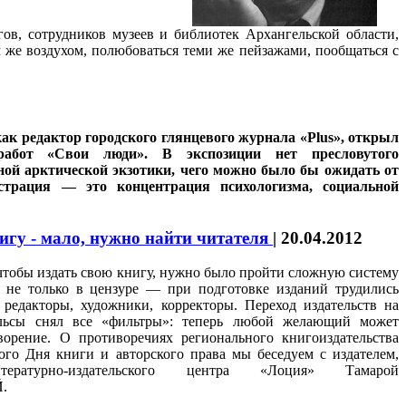
ов, сотрудников музеев и библиотек Архангельской области,
 же воздухом, полюбоваться теми же пейзажами, пообщаться с
ак редактор городского глянцевого журнала «Plus», открыл
абот «Свои люди». В экспозиции нет пресловутого
ой арктической экзотики, чего можно было бы ожидать от
страция — это концентрация психологизма, социальной
игу - мало, нужно найти читателя
|
20.04.2012
 чтобы издать свою книгу, нужно было пройти сложную систему
о не только в цензуре — при подготовке изданий трудились
редакторы, художники, корректоры. Переход издательств на
ельсы снял все «фильтры»: теперь любой желающий может
ворение. О противоречиях регионального книгоиздательства
го Дня книги и авторского права мы беседуем с издателем,
тературно-издательского центра «Лоция» Тамарой
.