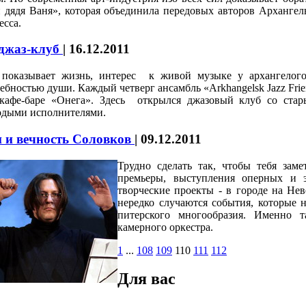
 дядя Ваня», которая объединила передовых авторов Архангел
есса.
 джаз-клуб
|
16.12.2011
 показывает жизнь, интерес к живой музыке у архангелогор
ебностью души. Каждый четверг ансамбль «Arkhangelsk Jazz Frie
 кафе-баре «Онега». Здесь открылся джазовый клуб со ст
одыми исполнителями.
 и вечность Соловков
|
09.12.2011
Трудно сделать так, чтобы тебя зам
премьеры, выступления оперных и э
творческие проекты - в городе на Нев
нередко случаются события, которые н
питерского многообразия. Именно т
камерного оркестра.
1
...
108
109
110
111
112
Для вас