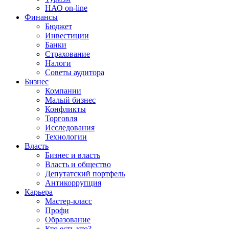
НАО on-line
Финансы
Бюджет
Инвестиции
Банки
Страхование
Налоги
Советы аудитора
Бизнес
Компании
Малый бизнес
Конфликты
Торговля
Исследования
Технологии
Власть
Бизнес и власть
Власть и общество
Депутатский портфель
Антикоррупция
Карьера
Мастер-класс
Профи
Образование
Кто есть кто?