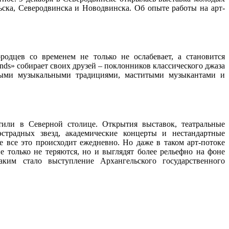
ьска, Северодвинска и Новодвинска. Об опыте работы на арт-
одцев со временем не только не ослабевает, а становится
nds» собирает своих друзей – поклонников классического джаза
арыми музыкальными традициями, маститыми музыкантами и
етили в Северной столице. Открытия выставок, театральные
страдных звезд, академические концерты и нестандартные
е все это происходит ежедневно. Но даже в таком арт-потоке
е только не теряются, но и выглядят более рельефно на фоне
аким стало выступление Архангельского государственного