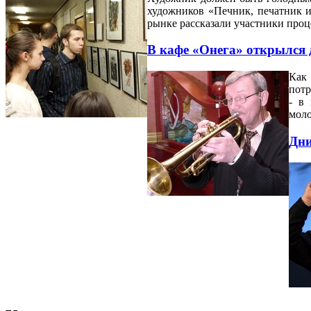
художников «Печник, печатник и
рынке рассказали участники проц
В кафе «Онега» открылся
Как
потр
- в
мол
Дни