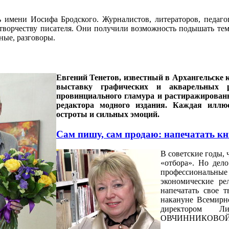
имени Иосифа Бродского. Журналистов, литераторов, педагог
творчеству писателя. Они получили возможность подышать тем
ные, разговоры.
Евгений Тенетов, известный в Архангельске к
выставку графических и акварельных р
провинциального гламура и растиражированн
редактора модного издания. Каждая иллю
остроты и сильных эмоций.
Сам пишу, сам продаю: напечатать кн
В советские годы,
«отбора». Но дел
профессиональные 
экономические р
напечатать свое т
накануне Всемирно
директором Ли
ОВЧИННИКОВОЙ