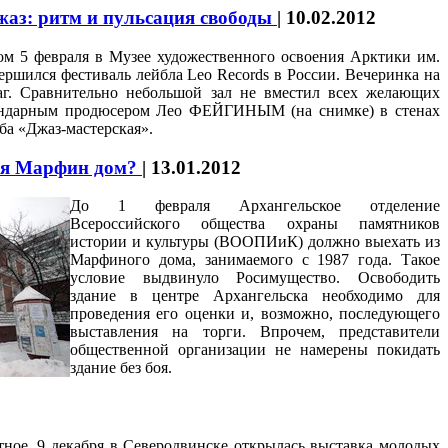
жаз: ритм и пульсация свободы
|
10.02.2012
м 5 февраля в Музее художественного освоения Арктики им.
вершился фестиваль лейбла Leo Records в России. Вечеринка на
аг. Сравнительно небольшой зал не вместил всех желающих
гендарным продюсером Лео ФЕЙГИНЫМ (на снимке) в стенах
ба «Джаз-мастерская».
ся Марфин дом?
|
13.01.2012
До 1 февраля Архангельское отделение
Всероссийского общества охраны памятников
истории и культуры (ВООПИиК) должно выехать из
Марфиного дома, занимаемого с 1987 года. Такое
условие выдвинуло Росимущество. Освободить
здание в центре Архангельска необходимо для
проведения его оценки и, возможно, последующего
выставления на торги. Впрочем, представители
общественной организации не намерены покидать
здание без боя.
тное. 9 декабря в Северодвинске открылась выставка молодых