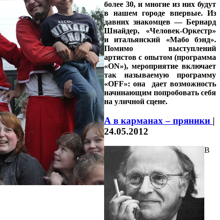
более 30, и многие из них будут
в нашем городе впервые. Из
давних знакомцев — Бернард
Шнайдер, «Человек-Оркестр»
и итальянский «Мабо бэнд».
Помимо выступлений
артистов с опытом (программа
«ON»), мероприятие включает
так называемую программу
«OFF»: она дает возможность
начинающим попробовать себя
на уличной сцене.
А в карманах – пряники
|
24.05.2012
В