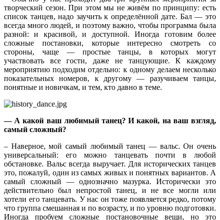
творческий сезон. При этом мы не живём по принципу: есть
список танцев, надо заучить к определённой дате. Бал — это
всегда много людей, и поэтому важно, чтобы программа была
разной: и красивой, и доступной. Иногда готовим более
сложные постановки, которые интересно смотреть со
стороны, чаще — простые танцы, в которых могут
участвовать все гости, даже не танцующие. К каждому
мероприятию подходим отдельно: к одному делаем несколько
показательных номеров, к другому — разучиваем танцы,
понятные и новичкам, и тем, кто давно в теме.
— А какой ваш любимый танец? И какой, на ваш взгляд,
самый сложный?
– Наверное, мой самый любимый танец — вальс. Он очень
универсальный: его можно танцевать почти в любой
обстановке. Вальс всегда выручает. Для исторических танцев
это, пожалуй, один из самых живых и понятных вариантов. А
самый сложный — однозначно мазурка. Исторически это
действительно был непростой танец, и не все могли или
хотели его танцевать. У нас он тоже появляется редко, потому
что группа смешанная и по возрасту, и по уровню подготовки.
Иногда пробуем сложные постановочные вещи, но это