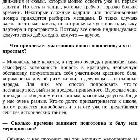
движения и схемы, которые можно освоить уже на первом
занятии. Но есть и танцы, которые требуют гораздо больше
времени. Некоторые сложные кадрили или постановочные
номера приходится разбирать месяцами. В таких случаях
важна не только память, но и привычка чувствовать музыку,
партнёра и пространство. Поэтому всё очень индивидуально:
кому-то легко даётся одно, кому-то — другое.
— Что привлекает участников юного поколения, а что —
взрослых?
– Молодёжь, мне кажется, в первую очередь привлекает сама
атмосфера: возможность попасть в красивую, необычную
обстановку, почувствовать себя участником красивого бала,
«примерить» другой ритм жизни, а девушкам — и пышные
наряды. Для них это способ попробовать что-то
нестандартное, выйти за пределы привычного. Взрослые чаще
приходят за общением и спокойным, красивым досугом. Люди
у нас очень разные. Кто-то долго присматривается к школе,
потом решается попробовать и в итоге уже не представляет
себя без исторических танцев.
— Сколько времени занимает подготовка к балу или
мероприятию?
– Обычно у нас проходит два-три крупных мероприятия за