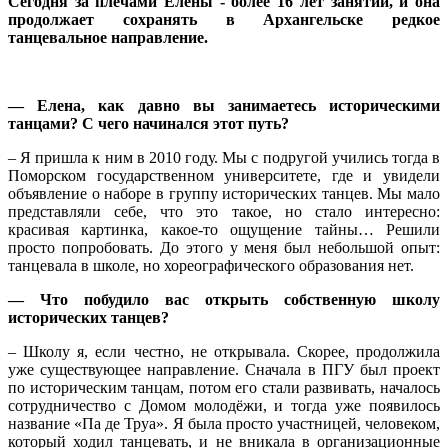
Сегодня за плечами Елены - более 16 лет занятий, и она
продолжает сохранять в Архангельске редкое
танцевальное направление.
— Елена, как давно вы занимаетесь историческими
танцами? С чего начинался этот путь?
– Я пришла к ним в 2010 году. Мы с подругой учились тогда в
Поморском государственном университете, где и увидели
объявление о наборе в группу исторических танцев. Мы мало
представляли себе, что это такое, но стало интересно:
красивая картинка, какое-то ощущение тайны… Решили
просто попробовать. До этого у меня был небольшой опыт:
танцевала в школе, но хореографического образования нет.
— Что побудило вас открыть собственную школу
исторических танцев?
– Школу я, если честно, не открывала. Скорее, продолжила
уже существующее направление. Сначала в ПГУ был проект
по историческим танцам, потом его стали развивать, началось
сотрудничество с Домом молодёжи, и тогда уже появилось
название «Па де Труа». Я была просто участницей, человеком,
который ходил танцевать, и не вникала в организационные