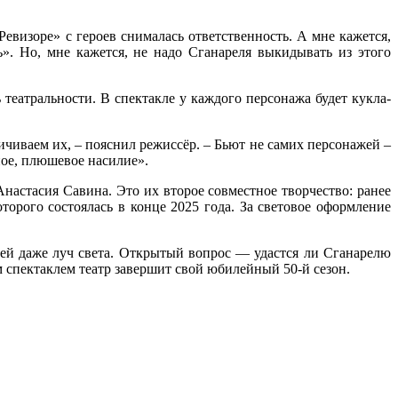
евизоре» с героев снималась ответственность. А мне кажется,
». Но, мне кажется, не надо Сганареля выкидывать из этого
театральности. В спектакле у каждого персонажа будет кукла-
ичиваем их, – пояснил режиссёр. – Бьют не самих персонажей –
ное, плюшевое насилие».
настасия Савина. Это их второе совместное творчество: ранее
торого состоялась в конце 2025 года. За световое оформление
ней даже луч света. Открытый вопрос — удастся ли Сганарелю
м спектаклем театр завершит свой юбилейный 50‑й сезон.