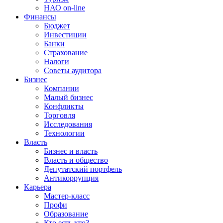
НАО on-line
Финансы
Бюджет
Инвестиции
Банки
Страхование
Налоги
Советы аудитора
Бизнес
Компании
Малый бизнес
Конфликты
Торговля
Исследования
Технологии
Власть
Бизнес и власть
Власть и общество
Депутатский портфель
Антикоррупция
Карьера
Мастер-класс
Профи
Образование
Кто есть кто?