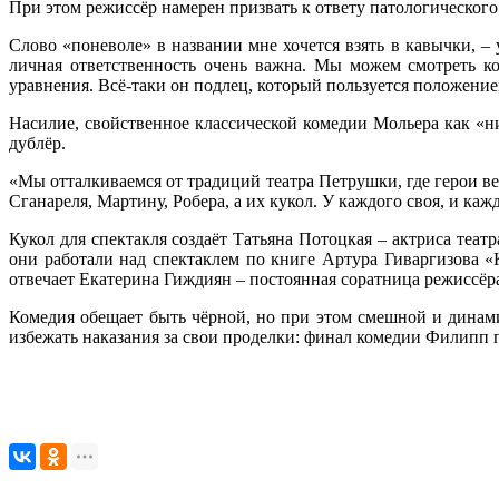
При этом режиссёр намерен призвать к ответу патологического
Слово «поневоле» в названии мне хочется взять в кавычки, –
личная ответственность очень важна. Мы можем смотреть ко
уравнения. Всё-таки он подлец, который пользуется положени
Насилие, свойственное классической комедии Мольера как «ни
дублёр.
«Мы отталкиваемся от традиций театра Петрушки, где герои ве
Сганареля, Мартину, Робера, а их кукол. У каждого своя, и ка
Кукол для спектакля создаёт Татьяна Потоцкая – актриса теа
они работали над спектаклем по книге Артура Гиваргизова «К
отвечает Екатерина Гиждиян – постоянная соратница режиссёр
Комедия обещает быть чёрной, но при этом смешной и динами
избежать наказания за свои проделки: финал комедии Филипп п