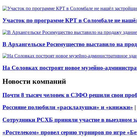
Участок по программе КРТ в Соломбале не нашё
В Архангельске Росимущество выставило на про
На Соловках построят новое музейно-администра
Новости компаний
Почти 8 тысяч человек в СЗФО решили свои про
Россияне полюбили «раскладушки» и «книжки»
Сотрудники РСХБ приняли участие в выездном за
«Ростелеком» провел серию турниров по игре «Б