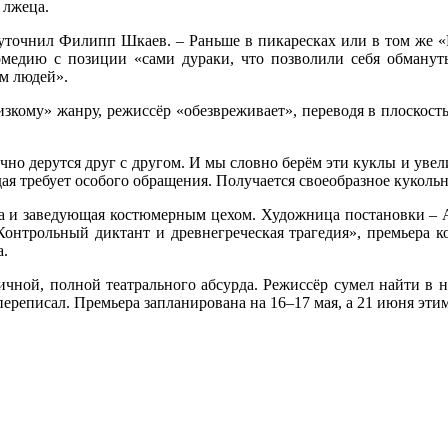
 лжеца.
 уточнил Филипп Шкаев. – Раньше в пикаресках или в том же «Р
медию с позиции «сами дураки, что позволили себя обмануть
ем людей».
зкому» жанру, режиссёр «обезвреживает», переводя в плоскость 
чно дерутся друг с другом. И мы словно берём эти куклы и увел
ждая требует особого обращения. Получается своеобразное куколь
тра и заведующая костюмерным цехом. Художница постановки – А
онтрольный диктант и древнегреческая трагедия», премьера ко
а.
чной, полной театрального абсурда. Режиссёр сумел найти в 
ереписал. Премьера запланирована на 16–17 мая, а 21 июня эти