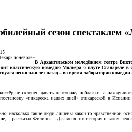
юбилейный сезон спектаклем «
:15
В Архангельском молодёжном театре Викто
ит классическую комедию Мольера о плуте Сганареле в со
улся несколько лет назад – во время лаборатории комедии 
иссёр не склонен давать персонажу поблажки за находчивость
постановку «пикареска наших дней» (пикареской в Испании 
но, насколько такие люди лишены какой-то нравственной основ
е, – рассказал Филипп. – Для меня это история о таком челов