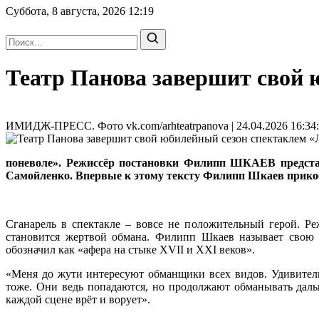
Суббота, 8 августа, 2026
12:19
Театр Панова завершит свой 
ИМИДЖ-ПРЕСС. Фото vk.com/arhteatrpanova | 24.04.2026 16:34
поневоле». Режиссёр постановки Филипп ШКАЕВ представ
Самойленко. Впервые к этому тексту Филипп Шкаев прикосн
Сганарель в спектакле – вовсе не положительный герой. Реж
становится жертвой обмана. Филипп Шкаев называет свою 
обозначил как «афера на стыке XVII и XXI веков».
«Меня до жути интересуют обманщики всех видов. Удивитель
тоже. Они ведь попадаются, но продолжают обманывать дальш
каждой сцене врёт и ворует».