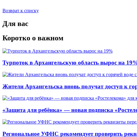
Возврат к списку
Для вас
Коротко о важном
Турпоток в Архангельскую область вырос на 19
Жители Архангельска вновь получат доступ к горя
«Защита для ребёнка» — новая подписка «Ростеле
Региональное УФНС рекомендует проверить рекв