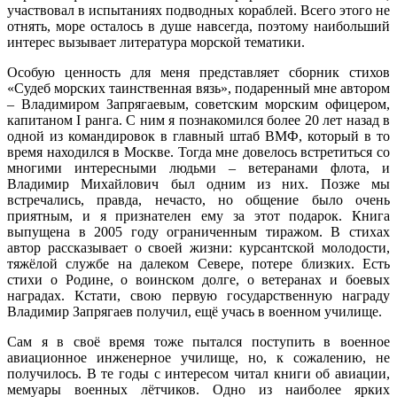
участвовал в испытаниях подводных кораблей. Всего этого не
отнять, море осталось в душе навсегда, поэтому наибольший
интерес вызывает литература морской тематики.
Особую ценность для меня представляет сборник стихов
«Судеб морских таинственная вязь», подаренный мне автором
– Владимиром Запрягаевым, советским морским офицером,
капитаном I ранга. С ним я познакомился более 20 лет назад в
одной из командировок в главный штаб ВМФ, который в то
время находился в Москве. Тогда мне довелось встретиться со
многими интересными людьми – ветеранами флота, и
Владимир Михайлович был одним из них. Позже мы
встречались, правда, нечасто, но общение было очень
приятным, и я признателен ему за этот подарок. Книга
выпущена в 2005 году ограниченным тиражом. В стихах
автор рассказывает о своей жизни: курсантской молодости,
тяжёлой службе на далеком Севере, потере близких. Есть
стихи о Родине, о воинском долге, о ветеранах и боевых
наградах. Кстати, свою первую государственную награду
Владимир Запрягаев получил, ещё учась в военном училище.
Сам я в своё время тоже пытался поступить в военное
авиационное инженерное училище, но, к сожалению, не
получилось. В те годы с интересом читал книги об авиации,
мемуары военных лётчиков. Одно из наиболее ярких