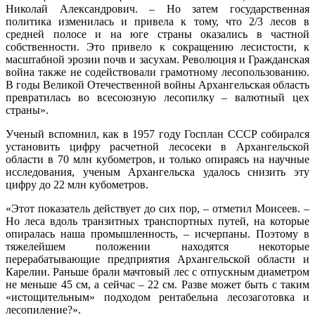
Николай Александрович. – Но затем государственная
политика изменилась и привела к тому, что 2/3 лесов в
средней полосе и на юге страны оказались в частной
собственности. Это привело к сокращению лесистости, к
масштабной эрозии почв и засухам. Революция и Гражданская
война также не содействовали грамотному лесопользованию.
В годы Великой Отечественной войны Архангельская область
превратилась во всесоюзную лесопилку – валютный цех
страны».
Ученый вспомнил, как в 1957 году Госплан СССР собирался
установить цифру расчетной лесосеки в Архангельской
области в 70 млн кубометров, и только опираясь на научные
исследования, ученым Архангельска удалось снизить эту
цифру до 22 млн кубометров.
«Этот показатель действует до сих пор, – отметил Моисеев. –
Но леса вдоль транзитных транспортных путей, на которые
опиралась наша промышленность, – исчерпаны. Поэтому в
тяжелейшем положении находятся некоторые
перерабатывающие предприятия Архангельской области и
Карелии. Раньше брали мачтовый лес с отпускным диаметром
не меньше 45 см, а сейчас – 22 см. Разве может быть с таким
«истощительным» подходом рентабельна лесозаготовка и
лесопиление?».