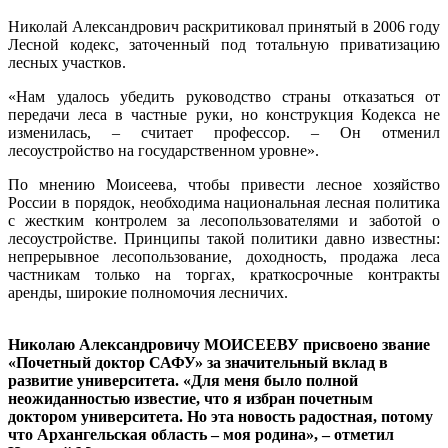
Николай Александрович раскритиковал принятый в 2006 году
Лесной кодекс, заточенный под тотальную приватизацию
лесных участков.
«Нам удалось убедить руководство страны отказаться от
передачи леса в частные руки, но конструкция Кодекса не
изменилась, – считает профессор. – Он отменил
лесоустройство на государственном уровне».
По мнению Моисеева, чтобы привести лесное хозяйство
России в порядок, необходима национальная лесная политика
с жестким контролем за лесопользователями и заботой о
лесоустройстве. Принципы такой политики давно известны:
непрерывное лесопользование, доходность, продажа леса
частникам только на торгах, краткосрочные контракты
аренды, широкие полномочия лесничих.
Николаю Александровичу МОИСЕЕВУ присвоено звание
«Почетный доктор САФУ» за значительный вклад в
развитие университета. «Для меня было полной
неожиданностью известие, что я избран почетным
доктором университета. Но эта новость радостная, потому
что Архангельская область – моя родина», – отметил