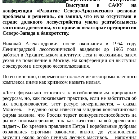
Выступая в САФУ на
конференции «Развитие Северо-Арктического региона:
проблемы и решения», он заявил, что из-за отсутствия в
стране должного лесоустройства упала рентабельность
заготовки древесины, что привело некоторые предприятия
Северо-Запада к банкротству.
Николай Александрович после окончания в 1954 году
Ленинградской лесотехнической академии до 1965 года
работал в Архангельском институте леса и лесохимии, затем
уехал на повышение в Москву. На конференции он выступил
с экскурсом в историю лесопользования.
По его мнению, современное положение лесопромышленного
комплекса иначе как кризисом назвать нельзя.
«Леса формально относятся к возобновляемым природным
ресурсам, но, как показывает практика, если не заботиться об
их воспроизводстве, этот ресурс исчерпывается, – сказал
Моисеев. – Недавно одна известная западная консалтинговая
фирма заявила, что Россия теряет конкурентоспособность на
рынке пиломатериалов, так как качество нашей древесины
падает». Во времена правления Петра I корабельные дубравы
охранялись строгими законами, вплоть до установления
виселиц около особо ценных лесных массивов, – напомнил