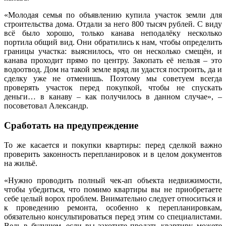
«Молодая семья по объявлению купила участок земли для
строительства дома. Отдали за него 800 тысяч рублей. С виду
всё было хорошо, только канава неподалёку несколько
портила общий вид. Они обратились к нам, чтобы определить
границы участка: выяснилось, что он несколько смещён, и
канава проходит прямо по центру. Закопать её нельзя – это
водоотвод. Дом на такой земле вряд ли удастся построить, да и
сделку уже не отменишь. Поэтому мы советуем всегда
проверять участок перед покупкой, чтобы не спускать
деньги… в канаву – как получилось в данном случае», –
посоветовал Александр.
Сработать на предупреждение
То же касается и покупки квартиры: перед сделкой важно
проверить законность перепланировок и в целом документов
на жильё.
«Нужно проводить полный чек-ап объекта недвижимости,
чтобы убедиться, что помимо квартиры вы не приобретаете
себе целый ворох проблем. Внимательно следует относиться и
к проведению ремонта, особенно к перепланировкам,
обязательно консультироваться перед этим со специалистами.
Ведь в будущем, если вы захотите продать квартиру, можете