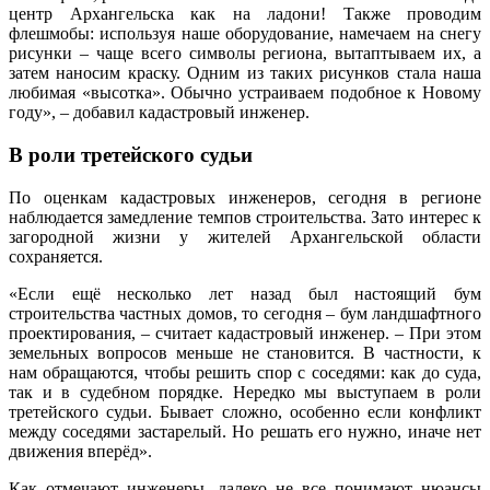
центр Архангельска как на ладони! Также проводим
флешмобы: используя наше оборудование, намечаем на снегу
рисунки – чаще всего символы региона, вытаптываем их, а
затем наносим краску. Одним из таких рисунков стала наша
любимая «высотка». Обычно устраиваем подобное к Новому
году», – добавил кадастровый инженер.
В роли третейского судьи
По оценкам кадастровых инженеров, сегодня в регионе
наблюдается замедление темпов строительства. Зато интерес к
загородной жизни у жителей Архангельской области
сохраняется.
«Если ещё несколько лет назад был настоящий бум
строительства частных домов, то сегодня – бум ландшафтного
проектирования, – считает кадастровый инженер. – При этом
земельных вопросов меньше не становится. В частности, к
нам обращаются, чтобы решить спор с соседями: как до суда,
так и в судебном порядке. Нередко мы выступаем в роли
третейского судьи. Бывает сложно, особенно если конфликт
между соседями застарелый. Но решать его нужно, иначе нет
движения вперёд».
Как отмечают инженеры, далеко не все понимают нюансы