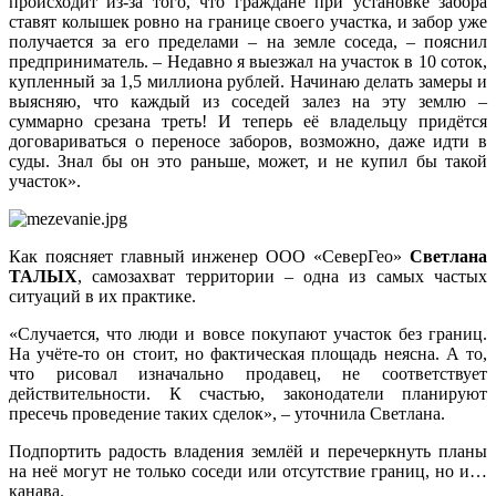
происходит из-за того, что граждане при установке забора
ставят колышек ровно на границе своего участка, и забор уже
получается за его пределами – на земле соседа, – пояснил
предприниматель. – Недавно я выезжал на участок в 10 соток,
купленный за 1,5 миллиона рублей. Начинаю делать замеры и
выясняю, что каждый из соседей залез на эту землю –
суммарно срезана треть! И теперь её владельцу придётся
договариваться о переносе заборов, возможно, даже идти в
суды. Знал бы он это раньше, может, и не купил бы такой
участок».
Как поясняет главный инженер ООО «СеверГео»
Светлана
ТАЛЫХ
, самозахват территории – одна из самых частых
ситуаций в их практике.
«Случается, что люди и вовсе покупают участок без границ.
На учёте‑то он стоит, но фактическая площадь неясна. А то,
что рисовал изначально продавец, не соответствует
действительности. К счастью, законодатели планируют
пресечь проведение таких сделок», – уточнила Светлана.
Подпортить радость владения землёй и перечеркнуть планы
на неё могут не только соседи или отсутствие границ, но и…
канава.