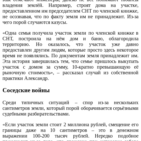
владения землёй. Например, строят дома на участке,
предоставленном им председателем СНТ по членской книжке,
не осознавая, что по факту земля им не принадлежит. Из-за
чего порой случаются казусы.
«Одна семья получила участок земли по членской книжке в
СНТ, построила на нём дом и баню, облагородила
территорию. Но оказалось, что участок уже давно
предоставлен другим людям, которые просто здесь некоторое
время не появлялись. По документам земля принадлежит им.
Эта история завершилась тем, что семье пришлось выкупать
участок с домом за сумму, 10‑кратно превышающую её
рыночную стоимость», – рассказал случай из собственной
практики Александр.
Соседские войны
Среди типичных ситуаций – спор из-за нескольких
сантиметров земли, который порой оборачивается серьёзными
судебными разбирательствами.
«Если участок земли стоит 2 миллиона рублей, смещение его
границы даже на 10 сантиметров – это в денежном
выражении 100-200 тысяч рублей. Нередко подобное