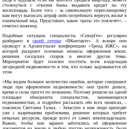
столкнуться с отказом банка выдавать кредит на эту
жилплощадь. Более того – за самовольную перепланировку
вам могут выписать штраф либо потребовать вернуть жильё в
изначальный вид. Представьте, какие траты это повлечёт», –
отметил инженер.
Подобные ситуации специалисты «СеверГео» регулярно
разбирают в
своей группе
«ВКонтакте». А вскоре они
проведут в Архангельске конференцию «Тренд ИЖС», на
которой раскроют основные нюансы оформления земли,
решения соседских споров и многие другие темы.
Мероприятие будет полезно посетить всем владельцам
загородной недвижимости и тем, кто только задумывается об
этом.
«Мы видим большое количество ошибок, которые совершают
люди при оформлении недвижимости: они тратят деньги,
время и силы просто по незнанию. Поэтому решили на одной
площадке объединить специалистов, занимающихся
недвижимостью, и подробно рассказать обо всех нюансах, –
пояснила Светлана Талых. – Зачастую к нам люди приходят
уже с назревшими проблемами, решение которых требует
немалых ресурсов, прежде всего от самих землевладельцев.
Важно, чтобы они заранее заботились об оформлении
документов на землю и любую другую недвижимость, были