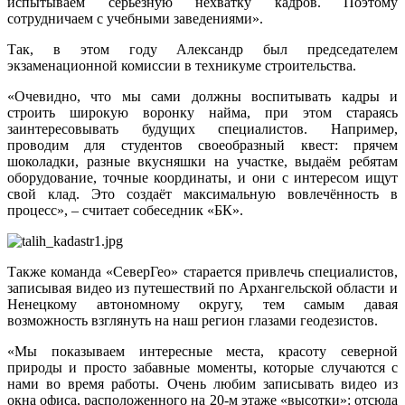
испытываем серьёзную нехватку кадров. Поэтому
сотрудничаем с учебными заведениями».
Так, в этом году Александр был председателем
экзаменационной комиссии в техникуме строительства.
«Очевидно, что мы сами должны воспитывать кадры и
строить широкую воронку найма, при этом стараясь
заинтересовывать будущих специалистов. Например,
проводим для студентов своеобразный квест: прячем
шоколадки, разные вкусняшки на участке, выдаём ребятам
оборудование, точные координаты, и они с интересом ищут
свой клад. Это создаёт максимальную вовлечённость в
процесс», – считает собеседник «БК».
Также команда «СеверГео» старается привлечь специалистов,
записывая видео из путешествий по Архангельской области и
Ненецкому автономному округу, тем самым давая
возможность взглянуть на наш регион глазами геодезистов.
«Мы показываем интересные места, красоту северной
природы и просто забавные моменты, которые случаются с
нами во время работы. Очень любим записывать видео из
окна офиса, расположенного на 20‑м этаже «высотки»: отсюда