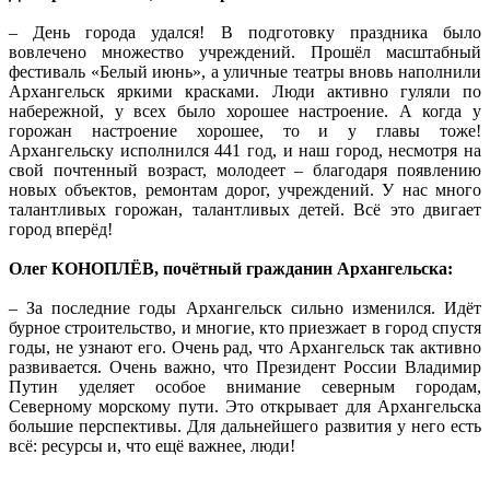
– День города удался! В подготовку праздника было
вовлечено множество учреждений. Прошёл масштабный
фестиваль «Белый июнь», а уличные театры вновь наполнили
Архангельск яркими красками. Люди активно гуляли по
набережной, у всех было хорошее настроение. А когда у
горожан настроение хорошее, то и у главы тоже!
Архангельску исполнился 441 год, и наш город, несмотря на
свой почтенный возраст, молодеет – благодаря появлению
новых объектов, ремонтам дорог, учреждений. У нас много
талантливых горожан, талантливых детей. Всё это двигает
город вперёд!
Олег КОНОПЛЁВ, почётный гражданин Архангельска:
– За последние годы Архангельск сильно изменился. Идёт
бурное строительство, и многие, кто приезжает в город спустя
годы, не узнают его. Очень рад, что Архангельск так активно
развивается. Очень важно, что Президент России Владимир
Путин уделяет особое внимание северным городам,
Северному морскому пути. Это открывает для Архангельска
большие перспективы. Для дальнейшего развития у него есть
всё: ресурсы и, что ещё важнее, люди!