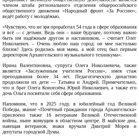
членом штаба регионального отделения общероссийского
общественного движения «Народный фронт «За Россию»,
ведёт работу с молодёжью.
«Чувствую, что не зря проработал 54 года в сфере образования
и всё — с детьми. Ведь они – наше будущее, поэтому важно
быть им надёжным другом и наставником, – считает Олег
Николаевич. – Очень люблю наш город: он мне настолько
близок! Здесь родилась моя мама, а мой отец был первым
директором Архангельского музыкального техникума».
Ирина Валентиновна, супруга Олега Николаевича, также
является «Заслуженным учителем России», имея стаж
преподавания более 34 лет. Педагогическую династию
продолжили их дети — Татьяна и Андрей. Примечательно,
что и брат Олега Коноплёва Юрий Николаевич, а также его
дочь Ольга посвятили себя сфере образования.
Напомним, что в 2025 году, в юбилейный год Великой
Победы, звание «Почётный гражданин города Архангельска»
присвоено также 16 ветеранам Великой Отечественной
войны, ныне живущим в областном центре. В майские дни,
навещая ветеранов, знаки вручали Дмитрий Морев и
депутаты городской Думы.