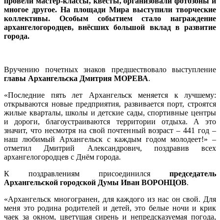
провели мастер-классы, квесты, организовали фотозоны и
многое другое. На площади Мира выступили творческие
коллективы. Особым событием стало награждение
архангелогородцев, внёсших большой вклад в развитие
города.
Вручению почетных знаков предшествовало выступление
главы Архангельска Дмитрия МОРЕВА
.
«Последние пять лет Архангельск меняется к лучшему:
открываются новые предприятия, развивается порт, строятся
жилые кварталы, школы и детские сады, спортивные центры
и дороги, благоустраиваются территории отдыха. А это
значит, что несмотря на свой почтенный возраст – 441 год –
наш любимый Архангельск с каждым годом молодеет!» –
отметил Дмитрий Александрович, поздравив всех
архангелогородцев с Днём города.
К поздравлениям присоединился
председатель
Архангельской городской Думы Иван ВОРОНЦОВ
.
«Архангельск многогранен, для каждого из нас он свой. Для
меня это родина родителей и детей, это белые ночи и крик
чаек за окном, цветущая сирень и непредсказуемая погода,