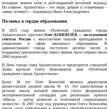
холодные зимние ночи и долгожданный весенний ледоход.
Но главное: Архангельск – это люди, добрые и отзывчивые –
самые лучшие!» – подчеркнул Иван Александрович.
Полвека в сердце образования
В 2025 году звания «Почётный гражданин города
Архангельска» удостоен
Олег КОНОПЛЁВ — заслуженный
учитель России
с многолетним опытом преподавания и
управления в сфере школьного образования. В
администрацию города поступили десятки писем в
поддержку присвоения ему такого звания, было собрано около
2800 подписей.
В День города глава Архангельска и председатель городской
Думы вручили Олегу Николаевичу знак «Почётный
гражданин города Архангельска».
Более 30 лет Олег Коноплёв являлся директором
архангельской средней школы № 10. Это единственная в
регионе школа, которой присвоен статус федеральной
экспериментальной площадки для реализации проекта
«Школа – центр развития и позитивной социализации
личности». В 2007 году под руководством Олега Коноплёва
школа стала победителем в конкурсе общеобразовательных