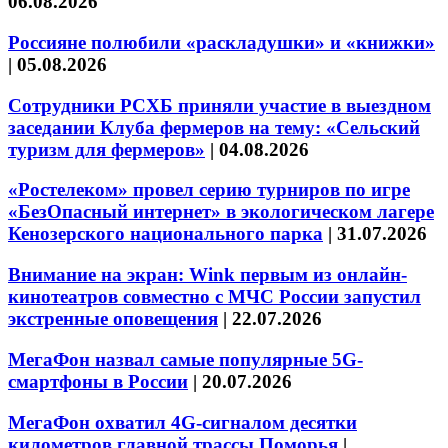
06.08.2026
Россияне полюбили «раскладушки» и «книжки»
|
05.08.2026
Сотрудники РСХБ приняли участие в выездном
заседании Клуба фермеров на тему: «Сельский
туризм для фермеров»
|
04.08.2026
«Ростелеком» провел серию турниров по игре
«БезОпасный интернет» в экологическом лагере
Кенозерского национального парка
|
31.07.2026
Внимание на экран: Wink первым из онлайн-
кинотеатров совместно с МЧС России запустил
экстренные оповещения
|
22.07.2026
МегаФон назвал самые популярные 5G-
смартфоны в России
|
20.07.2026
МегаФон охватил 4G-сигналом десятки
километров главной трассы Поморья
|