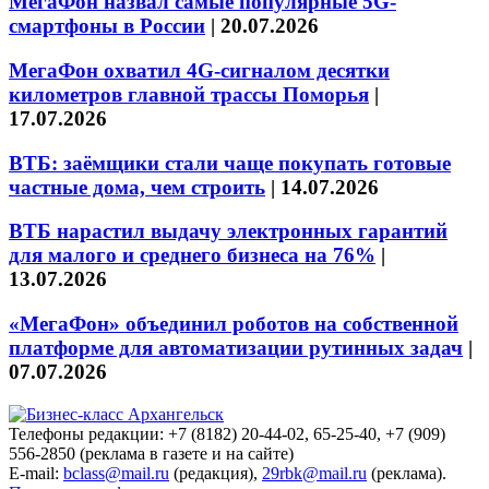
МегаФон назвал самые популярные 5G-
смартфоны в России
|
20.07.2026
МегаФон охватил 4G-сигналом десятки
километров главной трассы Поморья
|
17.07.2026
ВТБ: заёмщики стали чаще покупать готовые
частные дома, чем строить
|
14.07.2026
ВТБ нарастил выдачу электронных гарантий
для малого и среднего бизнеса на 76%
|
13.07.2026
«МегаФон» объединил роботов на собственной
платформе для автоматизации рутинных задач
|
07.07.2026
Телефоны редакции: +7 (8182) 20-44-02, 65-25-40, +7 (909)
556-2850 (реклама в газете и на сайте)
E-mail:
bclass@mail.ru
(редакция),
29rbk@mail.ru
(реклама).