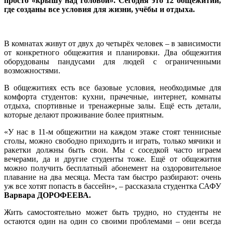
просто «крышу над головой». Сегодня это 12 общежитий,
где созданы все условия для жизни, учёбы и отдыха.
В комнатах живут от двух до четырёх человек – в зависимости
от конкретного общежития и планировки. Два общежития
оборудованы пандусами для людей с ограниченными
возможностями.
В общежитиях есть все базовые условия, необходимые для
комфорта студентов: кухни, прачечные, интернет, комнаты
отдыха, спортивные и тренажерные залы. Ещё есть детали,
которые делают проживание более приятным.
«У нас в 11‑м общежитии на каждом этаже стоят теннисные
столы, можно свободно приходить и играть, только мячики и
ракетки должны быть свои. Мы с соседкой часто играем
вечерами, да и другие студенты тоже. Ещё от общежития
можно получить бесплатный абонемент на оздоровительное
плавание на два месяца. Места там быстро разбирают: очень
уж все хотят попасть в бассейн», – рассказала студентка САФУ
Варвара ДОРОФЕЕВА.
Жить самостоятельно может быть трудно, но студенты не
остаются один на один со своими проблемами – они всегда