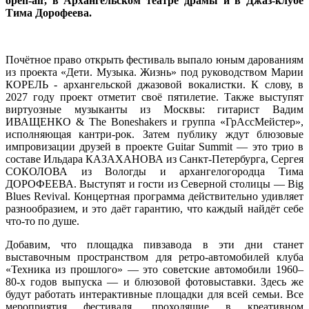
open-air, в Архангельском театре драмы и в Джаз-клубе
Тима Дорофеева.
Почётное право открыть фестиваль выпало юным дарованиям
из проекта «Дети. Музыка. Жизнь» под руководством Марии
КОРЕЛЬ - архангельской джазовой вокалистки. К слову, в
2027 году проект отметит своё пятилетие. Также выступят
виртуозные музыканты из Москвы: гитарист Вадим
ИВАЩЕНКО & The Boneshakers и группа «ГрАссМейстер»,
исполняющая кантри-рок. Затем публику ждут блюзовые
импровизации друзей в проекте Guitar Summit — это трио в
составе Ильдара КАЗАХАНОВА из Санкт-Петербурга, Сергея
СОКОЛОВА из Вологды и архангелогородца Тима
ДОРОФЕЕВА. Выступят и гости из Северной столицы — Big
Blues Revival. Концертная программа действительно удивляет
разнообразием, и это даёт гарантию, что каждый найдёт себе
что-то по душе.
Добавим, что площадка пивзавода в эти дни станет
выставочным пространством для ретро-автомобилей клуба
«Техника из прошлого» — это советские автомобили 1960–
80-х годов выпуска — и блюзовой фотовыставки. Здесь же
будут работать интерактивные площадки для всей семьи. Все
мероприятия фестиваля, проходящие в креативном