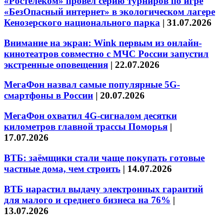
«Ростелеком» провел серию турниров по игре
«БезОпасный интернет» в экологическом лагере
Кенозерского национального парка
|
31.07.2026
Внимание на экран: Wink первым из онлайн-
кинотеатров совместно с МЧС России запустил
экстренные оповещения
|
22.07.2026
МегаФон назвал самые популярные 5G-
смартфоны в России
|
20.07.2026
МегаФон охватил 4G-сигналом десятки
километров главной трассы Поморья
|
17.07.2026
ВТБ: заёмщики стали чаще покупать готовые
частные дома, чем строить
|
14.07.2026
ВТБ нарастил выдачу электронных гарантий
для малого и среднего бизнеса на 76%
|
13.07.2026