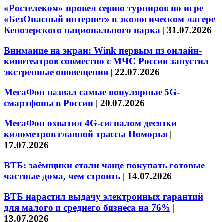
«Ростелеком» провел серию турниров по игре
«БезОпасный интернет» в экологическом лагере
Кенозерского национального парка
|
31.07.2026
Внимание на экран: Wink первым из онлайн-
кинотеатров совместно с МЧС России запустил
экстренные оповещения
|
22.07.2026
МегаФон назвал самые популярные 5G-
смартфоны в России
|
20.07.2026
МегаФон охватил 4G-сигналом десятки
километров главной трассы Поморья
|
17.07.2026
ВТБ: заёмщики стали чаще покупать готовые
частные дома, чем строить
|
14.07.2026
ВТБ нарастил выдачу электронных гарантий
для малого и среднего бизнеса на 76%
|
13.07.2026