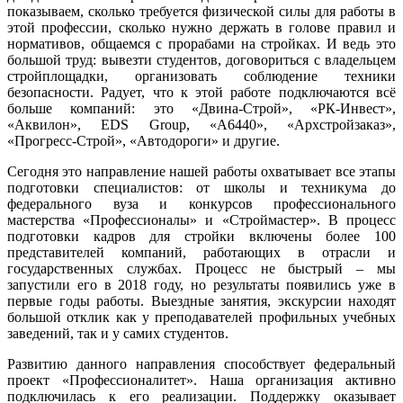
показываем, сколько требуется физической силы для работы в
этой профессии, сколько нужно держать в голове правил и
нормативов, общаемся с прорабами на стройках. И ведь это
большой труд: вывезти студентов, договориться с владельцем
стройплощадки, организовать соблюдение техники
безопасности. Радует, что к этой работе подключаются всё
больше компаний: это «Двина-Строй», «РК-Инвест»,
«Аквилон», EDS Group, «А6440», «Архстройзаказ»,
«Прогресс-Строй», «Автодороги» и другие.
Сегодня это направление нашей работы охватывает все этапы
подготовки специалистов: от школы и техникума до
федерального вуза и конкурсов профессионального
мастерства «Профессионалы» и «Строймастер». В процесс
подготовки кадров для стройки включены более 100
представителей компаний, работающих в отрасли и
государственных службах. Процесс не быстрый – мы
запустили его в 2018 году, но результаты появились уже в
первые годы работы. Выездные занятия, экскурсии находят
большой отклик как у преподавателей профильных учебных
заведений, так и у самих студентов.
Развитию данного направления способствует федеральный
проект «Профессионалитет». Наша организация активно
подключилась к его реализации. Поддержку оказывает