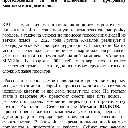
проголосовали за его включение в программу
комплексного развития.
КРТ – один из механизмов жилищного строительства,
направленный на современную и комплексную застройку
городов, а также на ускорение процесса переселения людей из
ветхих домов. С 2022 года Группа Аквилон реализует в
Северодвинске КРТ на трёх территориях. В квартале 002 на
месте расселённых застройщиком аварийных «деревяшек»
уже возводится современный жилой комплекс «Аквилон
SEVER». В квартале 007 сейчас завершается процесс
расселения домов, а это одна из самых трудозатратных и
сложных задач проектов.
«Расселение и снос домов проводятся в три этапа: с первым
мы уже закончили, второй в процессе – осталось расселить
несколько квартир, и два дома пойдут под снос. На третьем
этапе в квартале 007 предстоит снести ещё пять домов, –
рассказал о планах компании директор по строительству
Группы Аквилон в Северодвинске
Михаил ВОЛКОВ
. –
Проект нового жилого комплекса уже готов, передан в
администрацию города для получения разрешения на
строительство. В ближайшее время получим необходимые
документы и приступим к работам. Сейчас уже завозим