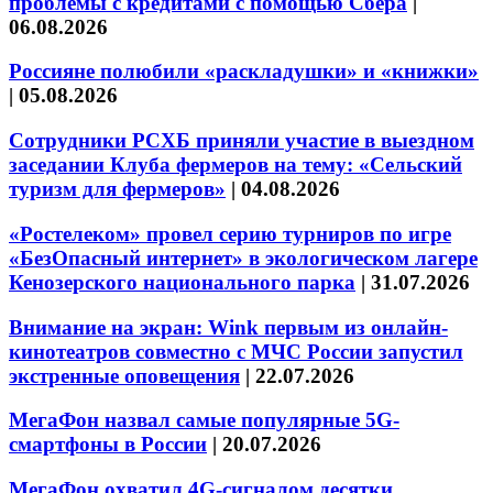
проблемы с кредитами с помощью Сбера
|
06.08.2026
Россияне полюбили «раскладушки» и «книжки»
|
05.08.2026
Сотрудники РСХБ приняли участие в выездном
заседании Клуба фермеров на тему: «Сельский
туризм для фермеров»
|
04.08.2026
«Ростелеком» провел серию турниров по игре
«БезОпасный интернет» в экологическом лагере
Кенозерского национального парка
|
31.07.2026
Внимание на экран: Wink первым из онлайн-
кинотеатров совместно с МЧС России запустил
экстренные оповещения
|
22.07.2026
МегаФон назвал самые популярные 5G-
смартфоны в России
|
20.07.2026
МегаФон охватил 4G-сигналом десятки