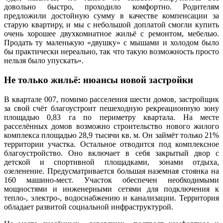
довольно быстро, проходило комфортно. Родителям
предложили достойную сумму в качестве компенсации за
старую квартиру, и мы с небольшой доплатой смогли купить
очень хорошее двухкомнатное жильё с ремонтом, мебелью.
Продать ту маленькую «двушку» с мышами и холодом было
бы практически нереально, так что такую возможность просто
нельзя было упускать».
Не только жильё: нюансы новой застройки
В квартале 007, помимо расселения шести домов, застройщик
за свой счёт благоустроит пешеходную рекреационную зону
площадью 0,83 га по периметру квартала. На месте
расселённых домов возможно строительство нового жилого
комплекса площадью 28,9 тысячи кв. м. Он займёт только 21%
территории участка. Остальное отводится под комплексное
благоустройство. Оно включает в себя закрытый двор с
детской и спортивной площадками, зонами отдыха,
озеленение. Предусматривается большая наземная стоянка на
160 машино-мест. Участок обеспечен необходимыми
мощностями и инженерными сетями для подключения к
тепло-, электро-, водоснабжению и канализации. Территория
обладает развитой социальной инфраструктурой.