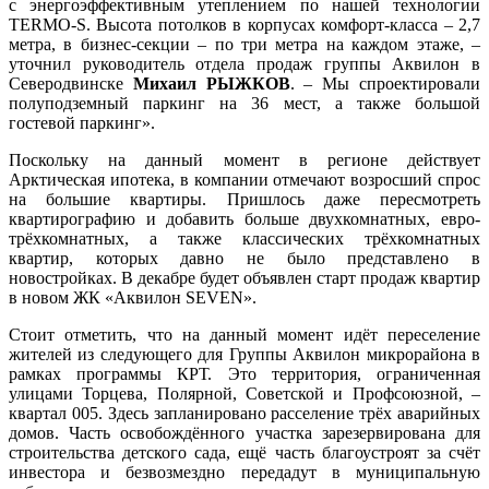
с энергоэффективным утеплением по нашей технологии
TERMO-S. Высота потолков в корпусах комфорт-класса – 2,7
метра, в бизнес-секции – по три метра на каждом этаже, –
уточнил руководитель отдела продаж группы Аквилон в
Северодвинске
Михаил РЫЖКОВ
. – Мы спроектировали
полуподземный паркинг на 36 мест, а также большой
гостевой паркинг».
Поскольку на данный момент в регионе действует
Арктическая ипотека, в компании отмечают возросший спрос
на большие квартиры. Пришлось даже пересмотреть
квартирографию и добавить больше двухкомнатных, евро-
трёхкомнатных, а также классических трёхкомнатных
квартир, которых давно не было представлено в
новостройках. В декабре будет объявлен старт продаж квартир
в новом ЖК «Аквилон SEVEN».
Стоит отметить, что на данный момент идёт переселение
жителей из следующего для Группы Аквилон микрорайона в
рамках программы КРТ. Это территория, ограниченная
улицами Торцева, Полярной, Советской и Профсоюзной, –
квартал 005. Здесь запланировано расселение трёх аварийных
домов. Часть освобождённого участка зарезервирована для
строительства детского сада, ещё часть благоустроят за счёт
инвестора и безвозмездно передадут в муниципальную