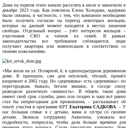
Дома на первом этапе начали расселять в июле и закончили в
декабре 2023 года. Как пояснила Елена Холодова, задержки
были связаны, в частности, с тем, что компании необходимо
было получить согласие на переезд некоторых жильцов,
которые на данный момент находятся в местах лишения
свободы. Отдельный вопрос – учёт интересов жильцов –
участников СВО и членов их семей. В рамках
законодательства все требования соблюдаются, люди
получают квартиры или компенсации в соответствии со
своими пожеланиями.
«Мы жили на ул. Полярной, 6, в одноподъездном деревянном
доме. В принципе, сам дом неплохой, тёплый, прошёл
капремонт в 2002 году. Но «деревяшка» есть «деревяшка»: по
перегородкам, бывало, бегали мышки, и соседи снизу
разводили различную «живность». В общем, такие дома
имеют свой срок службы, рано или поздно и наш всё равно
стал бы непригодным для проживания, – рассказывает об
опыте участия в программе КРТ
Екатерина САДКОВА
. – У
нас большая семья: я с детьми, мама и сестра со своими
детьми. Звонила сотруднику Аквилона, узнавала все
подробности, попросила, чтобы дали больше времени для
решения этого вопроса. Стали предлагать варианты. Нам