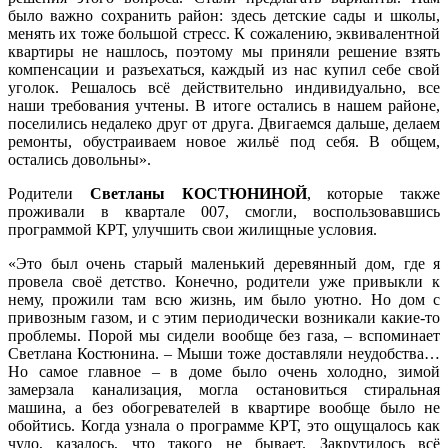
было важно сохранить район: здесь детские сады и школы,
менять их тоже большой стресс. К сожалению, эквивалентной
квартиры не нашлось, поэтому мы приняли решение взять
компенсации и разъехаться, каждый из нас купил себе свой
уголок. Решалось всё действительно индивидуально, все
наши требования учтены. В итоге остались в нашем районе,
поселились недалеко друг от друга. Двигаемся дальше, делаем
ремонты, обустраиваем новое жильё под себя. В общем,
остались довольны».
Родители
Светланы КОСТЮНИНОЙ
, которые также
проживали в квартале 007, смогли, воспользовавшись
программой КРТ, улучшить свои жилищные условия.
«Это был очень старый маленький деревянный дом, где я
провела своё детство. Конечно, родители уже привыкли к
нему, прожили там всю жизнь, им было уютно. Но дом с
привозным газом, и с этим периодически возникали какие‑то
проблемы. Порой мы сидели вообще без газа, – вспоминает
Светлана Костюнина. – Мыши тоже доставляли неудобства…
Но самое главное – в доме было очень холодно, зимой
замерзала канализация, могла остановиться стиральная
машина, а без обогревателей в квартире вообще было не
обойтись. Когда узнала о программе КРТ, это ощущалось как
чудо, казалось, что такого не бывает. Закрутилось всё