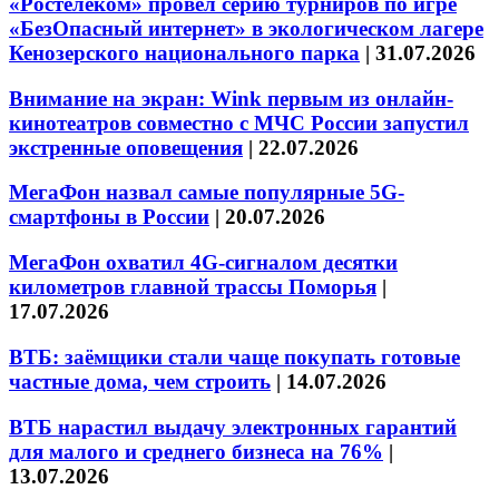
«Ростелеком» провел серию турниров по игре
«БезОпасный интернет» в экологическом лагере
Кенозерского национального парка
|
31.07.2026
Внимание на экран: Wink первым из онлайн-
кинотеатров совместно с МЧС России запустил
экстренные оповещения
|
22.07.2026
МегаФон назвал самые популярные 5G-
смартфоны в России
|
20.07.2026
МегаФон охватил 4G-сигналом десятки
километров главной трассы Поморья
|
17.07.2026
ВТБ: заёмщики стали чаще покупать готовые
частные дома, чем строить
|
14.07.2026
ВТБ нарастил выдачу электронных гарантий
для малого и среднего бизнеса на 76%
|
13.07.2026