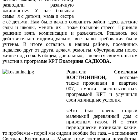
разводили различную
«живность». У нас большая
семья: я с детьми, мама и сестра
с её детьми. Нам было важно сохранить район: здесь детские
сады и школы, менять их - тоже большой стресс. Приняли
решение взять компенсации и разъехаться. Решалось всё
действительно индивидуально, все наши требования были
учтены. В итоге остались в нашем районе, поселились
недалеко друг от друга, делаем ремонты, обустраиваем новое
жильё под себя. В общем, довольны», – делится своим опытом
участия в программе КРТ
Екатерина САДКОВА.
Родители
Светланы
КОСТЮНИНОЙ,
которые
также проживали в квартале
007, смогли воспользоваться
программой КРТ и улучшили
свои жилищные условия.
«Это был очень старый
маленький деревянный дом с
привозным газом. И с этим
периодически возникали какие-
то проблемы - порой мы сидели вообще без газа, – вспоминает
Светлана Костюнина. – Мыши тоже доставляли неудобства.