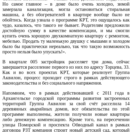
Но самое главное – в доме было очень холодно, зимой
замерзала канализация, могла остановиться стиральная
машина, а без обогревателей в квартире вообще было не
обойтись. Когда узнала о программе КРТ, это ощущалось как
чудо, казалось, что такого не бывает. Родителям предложили
достойную сумму в качестве компенсации, и мы смогли
купить очень хорошую двухкомнатную квартиру с ремонтом,
мебелью. Продать ту маленькую двушку с мышами и холодом
было бы практически нереально, так что такую возможность
просто нельзя было упускать!».
В квартале 005 застройщик расселяет три дома, сейчас
завершается расселение первого из них по адресу Торцева, 33.
Как и во всех проектах КРТ, которые реализует Группа
Аквилон, процесс проходит строго в рамках действующего
законодательства и без социального напряжения.
Напомним, что в рамках действовавшей с 2011 года в
Архангельске городской программы развития застроенных
территорий Группа Аквилон за свой счёт расселила 14
деревянных аварийных домов, все обязательства по этой
программе выполнены, жители получили новые квартиры
либо денежную компенсацию. Кроме того, на пересечении
улицы Поморской и проспекта Обводный канал в рамках
договора РЗТ компания строит новый детский сад, который