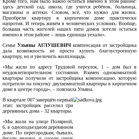
Кроме того, нам было важно остаться именно в этом районе:
здесь детский сад, школа, где учится ребёнок, больница,
магазины и аптеки. Словом, всё, что нужно для жизни.
Приобрели квартиру в кирпичном доме практически
напротив. И теперь живём в человеческих условиях. Вообще,
большая часть жителей наших пяти домов хотели остаться
именно в этом районе – лишь единицы уехали».
Семье
Ульяны АГЛУШЕВИЧ
компенсация от застройщика
дала возможность не просто купить благоустроенную
квартиру, но и увеличить жилплощадь.
«Мы жили по адресу Трудовой переулок, 1 – дом был в
неудовлетворительном состоянии. Взамен однокомнатной
квартиры получили от застройщика компенсацию, которую
потратили на покупку двухкомнатной квартиры в кирпичном
доме в центре города», – пояснила Ульяна.
В квартале 007 завершён первый
этап: застройщик расселил три
деревянных дома – 32 квартиры.
«Мы жили на улице Полярной,
6, в одноподъездном деревянном
доме. По перегородкам, бывало,
бегали мышки, и соседи снизу