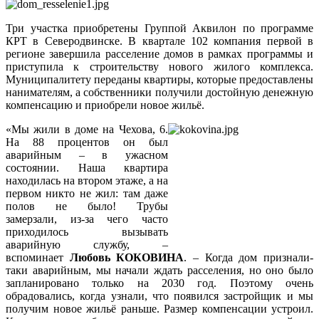
Три участка приобретены Группой Аквилон по программе
КРТ в Северодвинске. В квартале 102 компания первой в
регионе завершила расселение домов в рамках программы и
приступила к строительству нового жилого комплекса.
Муниципалитету переданы квартиры, которые предоставлены
нанимателям, а собственники получили достойную денежную
компенсацию и приобрели новое жильё.
«Мы жили в доме на Чехова, 6.
На 88 процентов он был
аварийным – в ужасном
состоянии. Наша квартира
находилась на втором этаже, а на
первом никто не жил: там даже
полов не было! Трубы
замерзали, из-за чего часто
приходилось вызывать
аварийную службу, –
вспоминает
Любовь КОКОВИНА
. – Когда дом признали-
таки аварийным, мы начали ждать расселения, но оно было
запланировано только на 2030 год. Поэтому очень
обрадовались, когда узнали, что появился застройщик и мы
получим новое жильё раньше. Размер компенсации устроил.