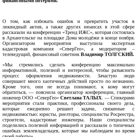
финансовыми потерями.
О том, как избежать ошибок и превратить участок в
ликвидный актив, а также других нюансах в этой сфере
рассказали на конференции «Тренд ИЖС», которая состоялась
в Архангельске на площадке Дома молодёжи в конце ноября.
Организатором мероприятия выступила экспертная
кадастровая компания «СеверГео», а модератором –
телеведущий, финансовый советник
Владимир ТОЛГСКИЙ.
«Мы стремились сделать конференцию максимально
информативной, полезной и интересной, чтобы разъяснить
процесс оформления недвижимости. Зачастую люди
совершают много хаотичных действий просто по незнанию.
Кроме того, они не всегда понимают, к кому могут
обратиться, — пояснила организатор конференции, главный
инженер ООО «СеверГео»
Светлана ТАЛЫХ
. — Спикерами
мероприятия стали практики, профессионалы своего дела,
которые ежедневно решают задачи, связанные с
недвижимостью: юристы, риелторы, специалисты Росреестра,
строители, кадастровые инженеры. Наши специалисты
поделились полезной информацией и рассказали о типичных
ошибках землевладельцев, которые мы наблюдаем во время
своей работы».