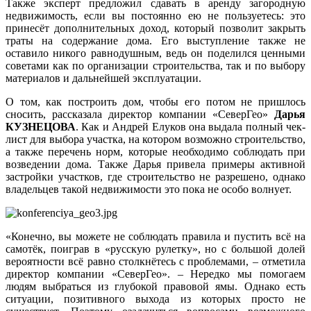
Также эксперт предложил сдавать в аренду загородную
недвижимость, если вы постоянно ею не пользуетесь: это
принесёт дополнительных доход, который позволит закрыть
траты на содержание дома. Его выступление также не
оставило никого равнодушным, ведь он поделился ценными
советами как по организации строительства, так и по выбору
материалов и дальнейшей эксплуатации.
О том, как построить дом, чтобы его потом не пришлось
сносить, рассказала директор компании «СеверГео»
Дарья
КУЗНЕЦОВА
. Как и Андрей Елуков она выдала полный чек-
лист для выбора участка, на котором возможно строительство,
а также перечень норм, которые необходимо соблюдать при
возведении дома. Также Дарья привела примеры активной
застройки участков, где строительство не разрешено, однако
владельцев такой недвижимости это пока не особо волнует.
«Конечно, вы можете не соблюдать правила и пустить всё на
самотёк, поиграв в «русскую рулетку», но с большой долей
вероятности всё равно столкнётесь с проблемами, – отметила
директор компании «СеверГео». – Нередко мы помогаем
людям выбраться из глубокой правовой ямы. Однако есть
ситуации, позитивного выхода из которых просто не