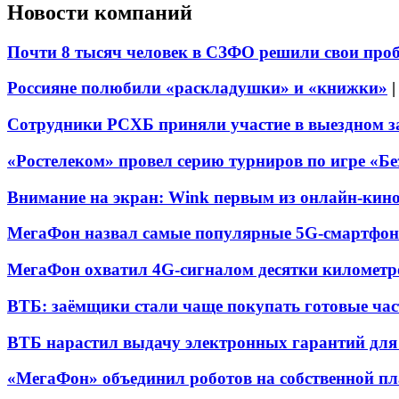
Новости компаний
Почти 8 тысяч человек в СЗФО решили свои про
Россияне полюбили «раскладушки» и «книжки»
Сотрудники РСХБ приняли участие в выездном за
«Ростелеком» провел серию турниров по игре «Б
Внимание на экран: Wink первым из онлайн-кино
МегаФон назвал самые популярные 5G-смартфон
МегаФон охватил 4G-сигналом десятки километр
ВТБ: заёмщики стали чаще покупать готовые час
ВТБ нарастил выдачу электронных гарантий для 
«МегаФон» объединил роботов на собственной п