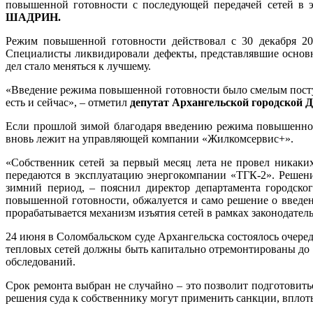
повышенной готовности с последующей передачей сетей в 
ШАДРИН.
Режим повышенной готовности действовал с 30 декабря 202
Специалисты ликвидировали дефекты, представлявшие осно
дел стало меняться к лучшему.
«Введение режима повышенной готовности было смелым поступ
есть и сейчас», – отметил
депутат Архангельской городско
Если прошлой зимой благодаря введению режима повышенной 
вновь лежит на управляющей компании «Жилкомсервис+».
«Собственник сетей за первый месяц лета не провел никаки
передаются в эксплуатацию энергокомпании «ТГК-2». Решени
зимний период, – пояснил директор департамента городско
повышенной готовности, обжалуется и само решение о введен
прорабатывается механизм изъятия сетей в рамках законодатель
24 июня в Соломбальском суде Архангельска состоялось очере
тепловых сетей должны быть капитально отремонтированы до 
обследований.
Срок ремонта выбран не случайно – это позволит подготовит
решения суда к собственнику могут применить санкции, вплоть