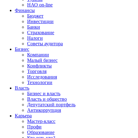
НАО on-line
Финансы
Бюджет
Инвестиции
Банки
Страхование
Налоги
Советы аудитора
Бизнес
Компании
Малый бизнес
Конфликты
Торговля
Исследования
Технологии
Власть
Бизнес и власть
Власть и общество
Депутатский портфель
Антикоррупция
Карьера
Мастер-класс
Профи
Образование
Кто есть кто?