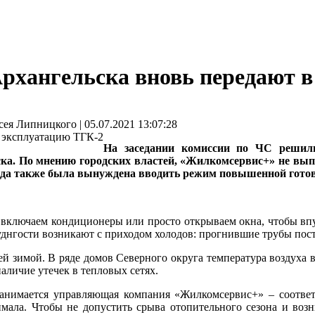
Архангельска вновь передают 
Липницкого | 05.07.2021 13:07:28
На заседании комиссии по ЧС решил
ка. По мнению городских властей, «Жилкомсервис+» не выпо
ода также была вынуждена вводить режим повышенной готовн
, включаем кондиционеры или просто открываем окна, чтобы впу
уднгости возникают с приходом холодов: прогнившие трубы пост
зимой. В ряде домов Северного округа температура воздуха в 
аличие утечек в тепловых сетях.
занимается управляющая компания «Жилкомсервис+» – соответс
ала. Чтобы не допустить срыва отопительного сезона и воз