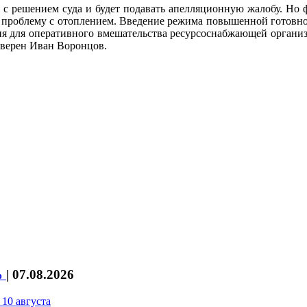
ся с решением суда и будет подавать апелляционную жалобу. Но ф
ить проблему с отоплением. Введение режима повышенной готовно
овия для оперативного вмешательства ресурсоснабжающей органи
уверен Иван Воронцов.
%
|
07.08.2026