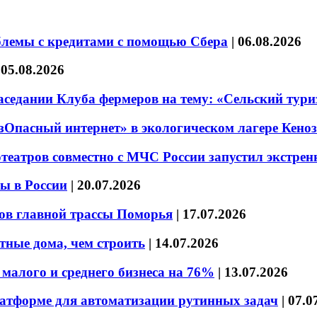
блемы с кредитами с помощью Сбера
|
06.08.2026
|
05.08.2026
седании Клуба фермеров на тему: «Сельский тури
езОпасный интернет» в экологическом лагере Кено
театров совместно с МЧС России запустил экстре
ы в России
|
20.07.2026
ов главной трассы Поморья
|
17.07.2026
тные дома, чем строить
|
14.07.2026
малого и среднего бизнеса на 76%
|
13.07.2026
латформе для автоматизации рутинных задач
|
07.0