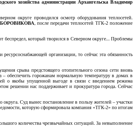
одского хозяйства администрации Архангельска Владимир
ерном округе проводился осмотр оборудования теплосетей.
ая БОРОВИКОВА
, после передачи теплосетей ТГК-2 положение
 беспредел, который творился в Северном округе... Проблемы
 ресурсоснабжающей организации, то сейчас эта обязанность
ущения срыва предстоящего отопительного сезона сети вновь
а – обеспечить горожанам нормальную температуру в домах в
етей о якобы упущенной выгоде в связи с введением режима
этом решении нас поддерживает и прокуратура города. Сейчас
 округа. Суд вынес постановление в пользу жителей – участки
ведомости, которую сформировала компания «ТГК-2» по итогам
большого количества чрезвычайных ситуаций. За невыполнение