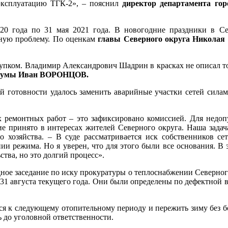
эксплуатацию ТГК-2», – пояснил
директор департамента гор
0 года по 31 мая 2021 года. В новогодние праздники в Сев
вную проблему. По оценкам
главы Северного округа Никол
ком. Владимир Александрович Шадрин в красках не описал тот
й Думы Иван ВОРОНЦОВ.
готовности удалось заменить аварийные участки сетей силами
х ремонтных работ – это зафиксировано комиссией. Для недоп
е принято в интересах жителей Северного округа. Наша задач
го хозяйства. – В суде рассматривается иск собственников с
ии режима. Но я уверен, что для этого были все основания. В 
ства, но это долгий процесс».
дное заседание по иску прокуратуры о теплоснабжении Северного
31 августа текущего года. Они были определены по дефектной 
ься к следующему отопительному периоду и пережить зиму без 
 до уголовной ответственности.