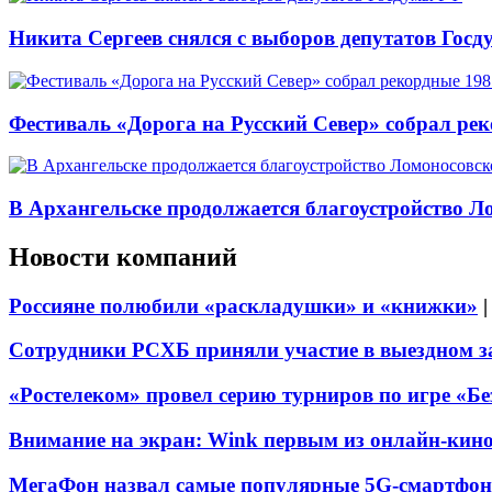
Никита Сергеев снялся с выборов депутатов Гос
Фестиваль «Дорога на Русский Север» собрал ре
В Архангельске продолжается благоустройство Л
Новости компаний
Россияне полюбили «раскладушки» и «книжки»
Сотрудники РСХБ приняли участие в выездном за
«Ростелеком» провел серию турниров по игре «Б
Внимание на экран: Wink первым из онлайн-кино
МегаФон назвал самые популярные 5G-смартфон