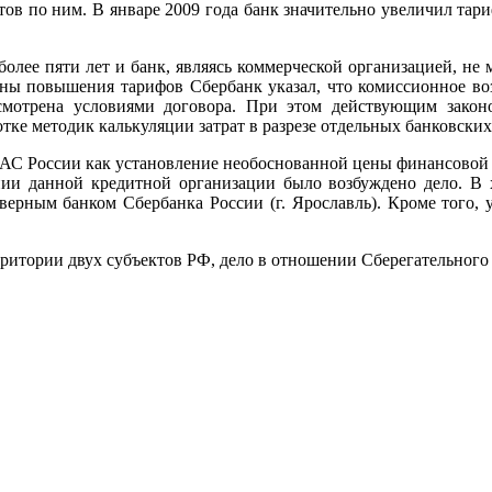
ов по ним. В январе 2009 года банк значительно увеличил тар
более пяти лет и банк, являясь коммерческой организацией, не
ины повышения тарифов Сбербанк указал, что комиссионное во
смотрена условиями договора. При этом действующим закон
тке методик калькуляции затрат в разрезе отдельных банковских
 России как установление необоснованной цены финансовой усл
ии данной кредитной организации было возбуждено дело. В хо
еверным банком Сбербанка России (г. Ярославль). Кроме того, 
рритории двух субъектов РФ, дело в отношении Сберегательного