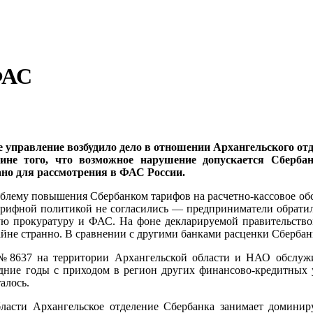
ФАС
 управление возбудило дело в отношении Архангельского от
ине того, что возможное нарушение допускается Сберба
ано для рассмотрения в ФАС России.
блему повышения Сбербанком тарифов на расчетно-кассовое обс
тарифной политикой не согласились — предприниматели обрати
ую прокуратуру и ФАС. На фоне декларируемой правительство
йне странно. В сравнении с другими банками расценки Сбербан
№8637 на территории Архангельской области и НАО обслужи
едние годы с приходом в регион других финансово-кредитных
алось.
ласти Архангельское отделение Сбербанка занимает домини