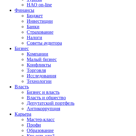
НАО on-line
Финансы
Бюджет
Инвестиции
Банки
Страхование
Налоги
Советы аудитора
Бизнес
Компании
Малый бизнес
Конфликты
Торговля
Исследования
Технологии
Власть
Бизнес и власть
Власть и общество
Депутатский портфель
Антикоррупция
Карьера
Мастер-класс
Профи
Образование
Кто есть кто?