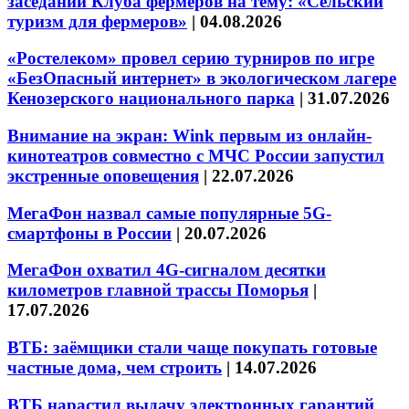
заседании Клуба фермеров на тему: «Сельский
туризм для фермеров»
|
04.08.2026
«Ростелеком» провел серию турниров по игре
«БезОпасный интернет» в экологическом лагере
Кенозерского национального парка
|
31.07.2026
Внимание на экран: Wink первым из онлайн-
кинотеатров совместно с МЧС России запустил
экстренные оповещения
|
22.07.2026
МегаФон назвал самые популярные 5G-
смартфоны в России
|
20.07.2026
МегаФон охватил 4G-сигналом десятки
километров главной трассы Поморья
|
17.07.2026
ВТБ: заёмщики стали чаще покупать готовые
частные дома, чем строить
|
14.07.2026
ВТБ нарастил выдачу электронных гарантий