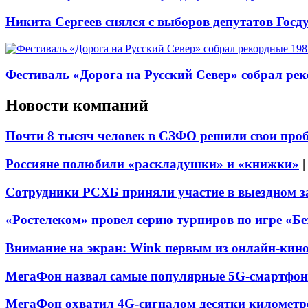
Никита Сергеев снялся с выборов депутатов Гос
Фестиваль «Дорога на Русский Север» собрал ре
Новости компаний
Почти 8 тысяч человек в СЗФО решили свои про
Россияне полюбили «раскладушки» и «книжки»
Сотрудники РСХБ приняли участие в выездном за
«Ростелеком» провел серию турниров по игре «Б
Внимание на экран: Wink первым из онлайн-кино
МегаФон назвал самые популярные 5G-смартфон
МегаФон охватил 4G-сигналом десятки километр