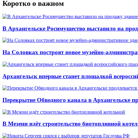
Коротко о важном
В Архангельске Росимущество выставило на про
На Соловках построят новое музейно-администра
Архангельск впервые станет площадкой всеросси
Перекрытие Обводного канала в Архангельске про
В Мезени идёт строительство биотопливной коте