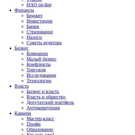
НАО on-line
Финансы
Бюджет
Инвестиции
Банки
Страхование
Налоги
Советы аудитора
Бизнес
Компании
Малый бизнес
Конфликты
Торговля
Исследования
Технологии
Власть
Бизнес и власть
Власть и общество
Депутатский портфель
Антикоррупция
Карьера
Мастер-класс
Профи
Образование
Кто есть кто?