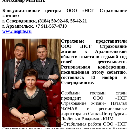
Александр МИНИН.
Консультативные центры ООО «НСГ Страхование
жизни»:
г. Северодвинск, (8184) 50-92-46, 56-42-21
г. Архангельск, +7 911-567-4710
www.nsglife.ru
Страховые представители
ООО «НСГ Страхование
жизни» в Архангельской
области отметили седьмой год
своей деятельности.
Региональная конференция,
посвящённая этому событию,
состоялась 13 ноября в
Северодвинске.
Особыми гостями стали
президент ООО «НСГ
Страхование жизни» Наталья
ЧУМАК и региональные
директора из Санкт-Петербурга -
Любовь и Владимир КИМ.
«Стабильная работа ООО «НСГ