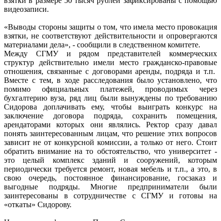
взятки в размере 50 тысяч рублей зафиксированы с помощью
видеозаписи.
«Выводы стороны защиты о том, что имела место провокация
взятки, не соответствуют действительности и опровергаются
материалами дела», - сообщили в следственном комитете.
Между СГМУ и рядом представителей коммерческих
структур действительно имели место гражданско-правовые
отношения, связанные с договорами аренды, подряда и т.п.
Вместе с тем, в ходе расследования было установлено, что
помимо официальных платежей, проводимых через
бухгалтерию вуза, ряд лиц были вынуждены по требованию
Сидорова доплачивать ему, чтобы выиграть конкурс на
заключение договора подряда, сохранить помещения,
арендаторами которых они являлись. Ректор сразу давал
понять заинтересованным лицам, что решение этих вопросов
зависит не от конкурсной комиссии, а только от него. Стоит
обратить внимание на то обстоятельство, что университет -
это целый комплекс зданий и сооружений, которым
периодически требуется ремонт, новая мебель и т.п., а это, в
свою очередь, постоянное финансирование, госзаказ и
выгодные подряды. Многие предприниматели были
заинтересованы в сотрудничестве с СГМУ и готовы на
«откаты» Сидорову.