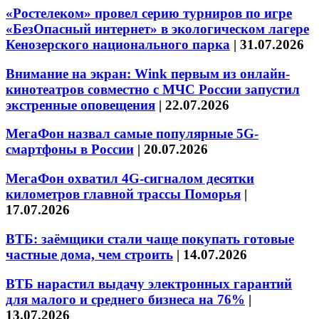
«Ростелеком» провел серию турниров по игре
«БезОпасный интернет» в экологическом лагере
Кенозерского национального парка
|
31.07.2026
Внимание на экран: Wink первым из онлайн-
кинотеатров совместно с МЧС России запустил
экстренные оповещения
|
22.07.2026
МегаФон назвал самые популярные 5G-
смартфоны в России
|
20.07.2026
МегаФон охватил 4G-сигналом десятки
километров главной трассы Поморья
|
17.07.2026
ВТБ: заёмщики стали чаще покупать готовые
частные дома, чем строить
|
14.07.2026
ВТБ нарастил выдачу электронных гарантий
для малого и среднего бизнеса на 76%
|
13.07.2026