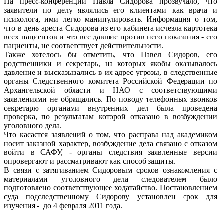
На пресс-конференции Павла Сидорова прозвучало, что
заявители по делу являлись его клиентами как врача и
психолога, ими легко манипулировать. Информация о том,
что в день ареста Сидорова из его кабинета исчезла картотека
всех пациентов и что все давшие против него показания - его
пациенты, не соответствует действительности.
Также хотелось бы отметить, что Павел Сидоров, его
родственники и секретарь, на которых якобы оказывалось
давление и высказывались в их адрес угрозы, в следственные
органы Следственного комитета Российской Федерации по
Архангельской области и НАО с соответствующими
заявлениями не обращались. По поводу телефонных звонков
секретарю органами внутренних дел была проведена
проверка, по результатам которой отказано в возбуждении
уголовного дела.
Что касается заявлений о том, что расправа над академиком
носит заказной характер, возбуждение дела связано с отказом
войти в САФУ, - органы следствия заявленные версии
опровергают и рассматривают как способ защиты.
В связи с затягиванием Сидоровым сроков ознакомления с
материалами уголовного дела следователем было
подготовлено соответствующее ходатайство. Постановлением
суда подследственному Сидорову установлен срок для
изучения - до 4 февраля 2011 года.