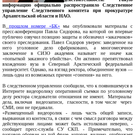
информацию официально распространило Следственное
управление Следственного комитета при прокуратуре
Архангельской области и НАО.
В
прошлом номере «БК»
мы опубликовали материалы с
пресс-конференции Павла Сидорова, на которой он впервые
публично озвучил позицию защиты и обозначил «заказчиков»
своего преследования. Павел Сидоров уверен: заведенное на
него уголовное дело сфабриковано, а многомесячное
заключение в СИЗО академик называет не иначе как
«попыткой заказного убийства». Он активно препятствовал
вхождению вуза в Северный Арктический федеральный
университет. Однако, на взгляд ректора, объединение вузов —
лишь одна из возможных причин «гонения» на него.
В следственном управлении сообщили, что к появившемуся в
Интернете видеоролику оперативной съемки по уголовному
делу ректора следователи отношения не имеют. Материалы
дела, включая видеозаписи, гласности, в том числе через
СМИ, они не предавали.
«Размещенный видеоролик - лишь часть общей записи,
вырванная из контекста, в связи с чем смысл разговора между
действующими лицами может быть истолкован неверно, -
сообщает пресс-служба СУ СКП. - Примечательно, что
разговор оборван на той фразе, которая, видимо, отображает