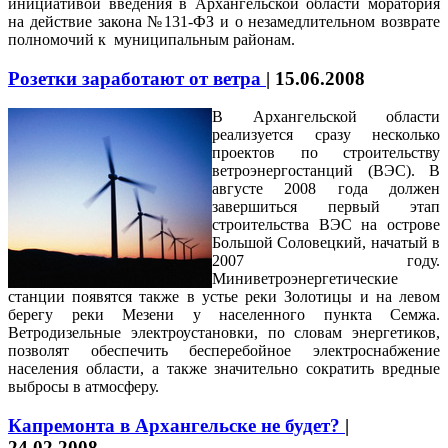
инициативой введения в Архангельской области моратория
на действие закона №131-ФЗ и о незамедлительном возврате
полномочий к муниципальным районам.
Розетки заработают от ветра
|
15.06.2008
В Архангельской области
реализуется сразу несколько
проектов по строительству
ветроэнергостанций (ВЭС). В
августе 2008 года должен
завершиться первый этап
строительства ВЭС на острове
Большой Соловецкий, начатый в
2007 году.
Миниветроэнергетические
станции появятся также в устье реки Золотицы и на левом
берегу реки Мезени у населенного пункта Семжа.
Ветродизельные электроустановки, по словам энергетиков,
позволят обеспечить бесперебойное электроснабжение
населения области, а также значительно сократить вредные
выбросы в атмосферу.
Капремонта в Архангельске не будет?
|
24.02.2008