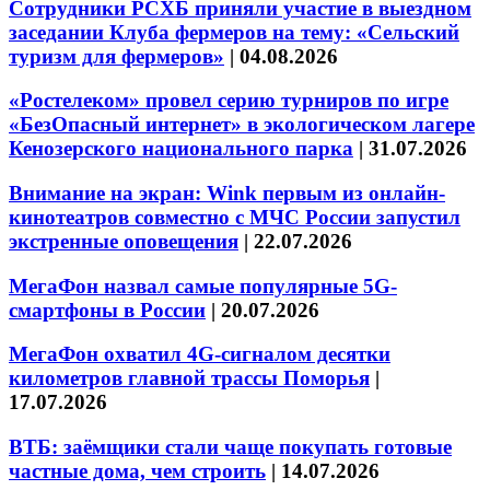
Сотрудники РСХБ приняли участие в выездном
заседании Клуба фермеров на тему: «Сельский
туризм для фермеров»
|
04.08.2026
«Ростелеком» провел серию турниров по игре
«БезОпасный интернет» в экологическом лагере
Кенозерского национального парка
|
31.07.2026
Внимание на экран: Wink первым из онлайн-
кинотеатров совместно с МЧС России запустил
экстренные оповещения
|
22.07.2026
МегаФон назвал самые популярные 5G-
смартфоны в России
|
20.07.2026
МегаФон охватил 4G-сигналом десятки
километров главной трассы Поморья
|
17.07.2026
ВТБ: заёмщики стали чаще покупать готовые
частные дома, чем строить
|
14.07.2026