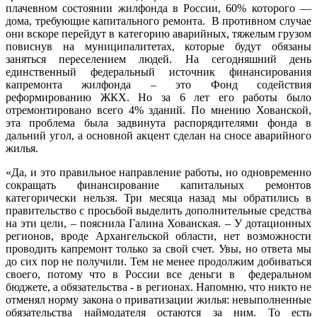
плачевном состоянии жилфонда в России, 60% которого —
дома, требующие капитального ремонта. В противном случае
они вскоре перейдут в категорию аварийных, тяжелым грузом
повиснув на муниципалитетах, которые будут обязаны
заняться переселением людей. На сегодняшний день
единственный федеральный источник финансирования
капремонта жилфонда – это Фонд содействия
реформированию ЖКХ. Но за 6 лет его работы было
отремонтировано всего 4% зданий. По мнению Хованской,
эта проблема была задвинута распорядителями фонда в
дальний угол, а основной акцент сделан на сносе аварийного
жилья.
«Да, и это правильное направление работы, но одновременно
сокращать финансирование капитальных ремонтов
категорически нельзя. Три месяца назад мы обратились в
правительство с просьбой выделить дополнительные средства
на эти цели, – пояснила Галина Хованская. – У дотационных
регионов, вроде Архангельской области, нет возможности
проводить капремонт только за свой счет. Увы, но ответа мы
до сих пор не получили. Тем не менее продолжим добиваться
своего, потому что в России все деньги в федеральном
бюджете, а обязательства - в регионах. Напомню, что никто не
отменял норму закона о приватизации жилья: невыполненные
обязательства наймодателя остаются за ним. То есть