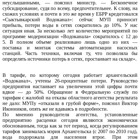
неуслышанными, — пояснил министр. — Бесконечное
субсидирование, судя по всему, предпочтительнее. К слову, на
схожих условиях и почти в это же время у ЕБРР кредитовался
«Сыктывкарский Водоканал»: сейчас МУП приносит
прибыль, потери воды в сетях сократились до 10%. У нас
ситуация иная. За несколько лет количество мероприятий по
программе модернизации «Водоканала» сократилось с 12 до
5. В полном объеме реализовано лишь одно из них —
поставка и монтаж системы автоматизации насосных
станций. Часть техники, включая ту, что позволяла бы
определять источники потерь в сетях, простаивает на складе».
В тарифе, по которому сегодня работает архангельский
«Водоканал», учтены 26-процентные потери. Руководство
предприятия настаивает на увеличении этой цифры почти
вдвое — до 50%. Обращение в Федеральную службу по
тарифам с жалобой на отказы областного агентства результата
не дало: МУПу «отказали в грубой форме», пояснил Виктор
Иконников, опять же не вдаваясь в подробности.
По мнению руководителя агентства, установленные
предприятию расценки сегодня являются экономически
обоснованным, тогда как за тот период, когда регулированием
тарифов занималась мэрия Архангельска (с 2007 по 2010 год),
вода подорожала для населения втрое. При этом