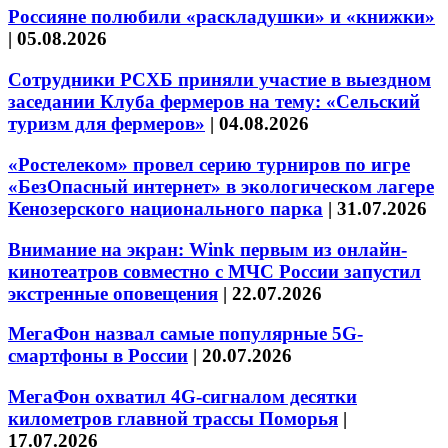
Россияне полюбили «раскладушки» и «книжки»
|
05.08.2026
Сотрудники РСХБ приняли участие в выездном
заседании Клуба фермеров на тему: «Сельский
туризм для фермеров»
|
04.08.2026
«Ростелеком» провел серию турниров по игре
«БезОпасный интернет» в экологическом лагере
Кенозерского национального парка
|
31.07.2026
Внимание на экран: Wink первым из онлайн-
кинотеатров совместно с МЧС России запустил
экстренные оповещения
|
22.07.2026
МегаФон назвал самые популярные 5G-
смартфоны в России
|
20.07.2026
МегаФон охватил 4G-сигналом десятки
километров главной трассы Поморья
|
17.07.2026