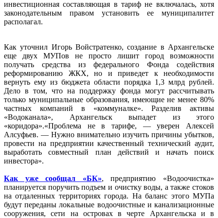
инвестиционная составляющая в тариф не включалась, хотя
законодательным правом установить ее муниципалитет
располагал.
Как уточнил Игорь Войстратенко, создание в Архангельске
еще двух МУПов не просто лишит город возможности
получать средства из федерального Фонда содействия
реформированию ЖКХ, но и приведет к необходимости
вернуть ему из бюджета области порядка 1,3 млрд рублей.
Дело в том, что на поддержку фонда могут рассчитывать
только муниципальные образования, имеющие не менее 80%
частных компаний в «коммуналке». Разделив активы
«Водоканала», Архангельск выпадет из этого
«коридора».«Проблема не в тарифе, — уверен Алексей
Алсуфьев. — Нужно внимательно изучить причины убытков,
провести на предприятии качественный технический аудит,
выработать совместный план действий и начать поиск
инвестора».
Как уже сообщал «БК»
, предприятию «Водоочистка»
планируется поручить подъем и очистку воды, а также стоков
на отдаленных территориях города. На баланс этого МУПа
будут переданы локальные водоочистные и канализационные
сооружения, сети на островах в черте Архангельска и в