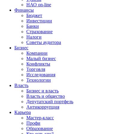
НАО on-line
Финансы
Бюджет
Инвестиции
Банки
Страхование
Налоги
Советы аудитора
Бизнес
Компании
Малый бизнес
Конфликты
Торговля
Исследования
Технологии
Власть
Бизнес и власть
Власть и общество
Депутатский портфель
Антикоррупция
Карьера
Мастер-класс
Профи
Образование
Кто есть кто?