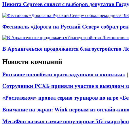
Никита Сергеев снялся с выборов депутатов Гос
Фестиваль «Дорога на Русский Север» собрал ре
В Архангельске продолжается благоустройство Л
Новости компаний
Россияне полюбили «раскладушки» и «книжки»
Сотрудники РСХБ приняли участие в выездном за
«Ростелеком» провел серию турниров по игре «Б
Внимание на экран: Wink первым из онлайн-кино
МегаФон назвал самые популярные 5G-смартфон