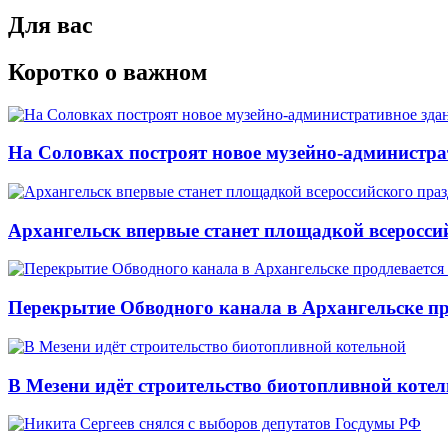
Для вас
Коротко о важном
На Соловках построят новое музейно-администра
Архангельск впервые станет площадкой всеросси
Перекрытие Обводного канала в Архангельске про
В Мезени идёт строительство биотопливной коте