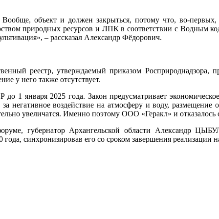
ообще, объект и должен закрыться, потому что, во-первых, н
стерством природных ресурсов и ЛПК в соответствии с Водным 
культивация», – рассказал Александр Фёдорович.
твенный реестр, утверждаемый приказом Росприроднадзора, пр
ие у него также отсутствует.
до 1 января 2025 года. Закон предусматривает экономическое 
за негативное воздействие на атмосферу и воду, размещение о
ельно увеличатся. Именно поэтому ООО «Геракл» и отказалось 
м форуме, губернатор Архангельской области Александр Ц
 года, синхронизировав его со сроком завершения реализации н