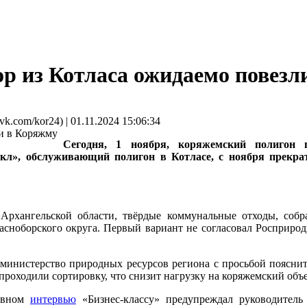
ор из Котласа ожидаемо повез
om/kor24) | 01.11.2024 15:06:34
Сегодня, 1 ноября, коряжемский полигон 
л», обслуживающий полигон в Котласе, с ноября прекрати
хангельской области, твёрдые коммунальные отходы, собра
сноборского округа. Первый вариант не согласовал Росприрод
министерство природных ресурсов региона с просьбой пояснить,
роходили сортировку, что снизит нагрузку на коряжемский объе
зивном
интервью
«Бизнес-классу» предупреждал руководитель