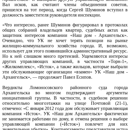
Вал исков, как считают члены объединения советов,
пришелся на тот период, когда Сергей Шуминов вступил в
должность заместителя руководителя инспекции.
«Что интересно, ранее Шуминов фигурировал в протоколах
общих собраний владельцев квартир, судебных актах как
защитник интересов компании «Наш дом - Архангельск».
Очевидно, что УК не хочет терять позиции на рынке
жилищно-коммунального хозяйства города. И, возможно,
использует для этого появившийся административный ресурс.
Но к ней слишком много претензий. Ущемляются интересы
других управляющих компаний, в частности «Торн-1»,
«Жилкомплекс», «Исток», а также жильцов, которые выбрали
эти обслуживающие организации «взамен» УК «Наш дом -
Архангельск», — продолжает Павел Есипов.
Вердикты Ломоносовского районного суда города
Архангельска во многом подтверждают аргументы
инициативной группы. В частности, в судебном решении
относительно многоэтажки на улице Почтовой (21-1),
отмечено: «С января 2012 года дом обслуживает управляющая
компания «Исток». УК «Наш дом Архангельск» фактически
не занимается работами по дому, и отмена решения о выборе
управляющей компании («Исток») повлечет для них
значительные убытки». Контраргументы представителя истца