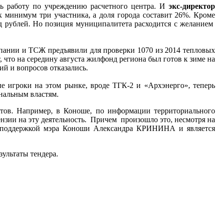
ть работу по учреждению расчетного центра. И
экс-директор
к минимум три участника, а доля города составит 26%. Кроме
 рублей. Но позиция муниципалитета расходится с желанием
пании и ТСЖ предъявили для проверки 1070 из 2014 тепловых
что на середину августа жилфонд региона был готов к зиме на
й и вопросов отказались.
е игроки на этом рынке, вроде ТГК-2 и «Архэнерго», теперь
нальным властям.
тов. Например, в Коноше, по информации территориального
нзии на эту деятельность. Причем произошло это, несмотря на
ся поддержкой мэра Коноши Александра КРИНИНА и является
ультаты тендера.