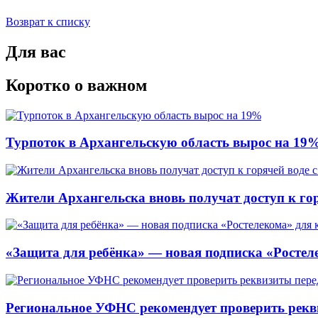
Возврат к списку
Для вас
Коротко о важном
Турпоток в Архангельскую область вырос на 19
Жители Архангельска вновь получат доступ к горя
«Защита для ребёнка» — новая подписка «Ростеле
Региональное УФНС рекомендует проверить рекв