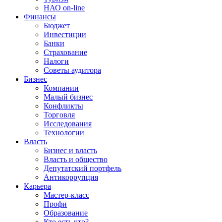
НАО on-line
Финансы
Бюджет
Инвестиции
Банки
Страхование
Налоги
Советы аудитора
Бизнес
Компании
Малый бизнес
Конфликты
Торговля
Исследования
Технологии
Власть
Бизнес и власть
Власть и общество
Депутатский портфель
Антикоррупция
Карьера
Мастер-класс
Профи
Образование
Кто есть кто?