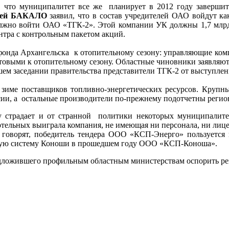
, что муниципалитет все же планирует в 2012 году заверши
ргей БАКАЛО
заявил, что в состав учредителей ОАО войдут ка
должно войти ОАО «ТГК-2». Этой компании УК должны 1,7 млрд
нтра с контрольным пакетом акций.
лфонда Архангельска к отопительному сезону: управляющие ком
товыми к отопительному сезону. Областные чиновники заявляют, 
ем заседании правительства представители ТГК-2 от выступлени
к зиме поставщиков топливно-энергетических ресурсов. Крупны
ии, а остальные производители по-прежнему подотчетны регио
у страдает и от странной политики некоторых муниципалите
отельных выиграла компания, не имеющая ни персонала, ни лице
 говорят, победитель тендера ООО «КСП-Энерго» пользует
ьную систему Коноши в прошедшем году ООО «КСП-Коноша».
дложившего профильным областным министерствам оспорить рез