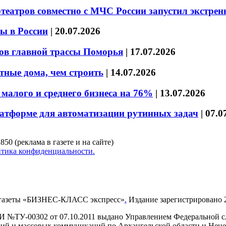
театров совместно с МЧС России запустил экстре
ы в России
|
20.07.2026
ов главной трассы Поморья
|
17.07.2026
тные дома, чем строить
|
14.07.2026
малого и среднего бизнеса на 76%
|
13.07.2026
латформе для автоматизации рутинных задач
|
07.0
850 (реклама в газете и на сайте)
тика конфиденциальности.
газеты «БИЗНЕС-КЛАСС экспресс»
.
Издание зарегистрировано 2
И №ТУ-00302 от 07.10.2011 выдано Управлением Федеральной сл
й и массовых коммуникаций по Архангельской области и Нен