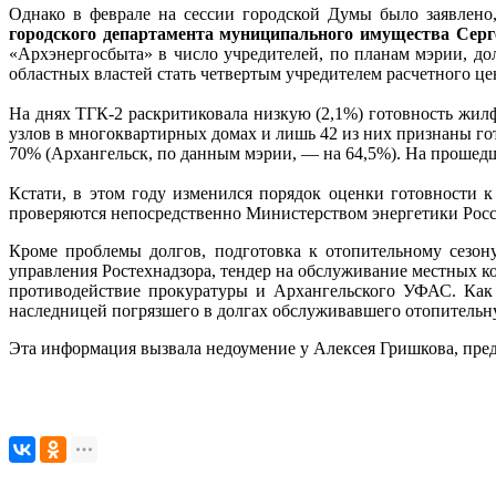
Однако в феврале на сессии городской Думы было заявлено
городского департамента муниципального имущества Се
«Архэнергосбыта» в число учредителей, по планам мэрии, 
областных властей стать четвертым учредителем расчетного це
На днях ТГК-2 раскритиковала низкую (2,1%) готовность жи
узлов в многоквартирных домах и лишь 42 из них признаны го
70% (Архангельск, по данным мэрии, — на 64,5%). На прошедш
Кстати, в этом году изменился порядок оценки готовности 
проверяются непосредственно Министерством энергетики Росс
Кроме проблемы долгов, подготовка к отопительному сезон
управления Ростехнадзора, тендер на обслуживание местных к
противодействие прокуратуры и Архангельского УФАС. Как
наследницей погрязшего в долгах обслуживавшего отопител
Эта информация вызвала недоумение у Алексея Гришкова, пре