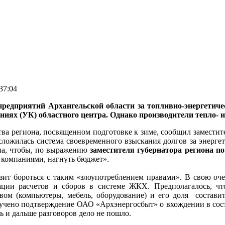
37:04
редприятий Архангельской области за топливно-энергетиче
иях (УК) областного центра. Однако производители тепло- и
тва региона, посвященном подготовке к зиме, сообщил замести
 сложилась система своевременного взыскания долгов за энерг
она, чтобы, по выражению
заместителя губернатора региона
 компаниями, нагнуть бюджет».
зит бороться с таким «злоупотреблением правами». В свою оч
ации расчетов и сборов в системе ЖКХ. Предполагалось, чт
вом (компьютеры, мебель, оборудование) и его доля состави
учено подтверждение ОАО «Архэнергосбыт» о вхождении в соста
 и дальше разговоров дело не пошло.