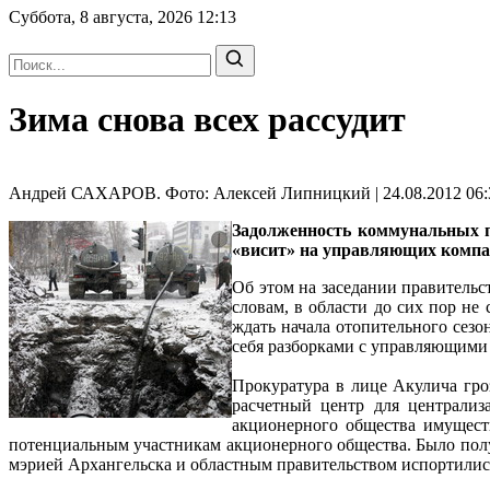
Суббота, 8 августа, 2026
12:13
Зима снова всех рассудит
Андрей САХАРОВ. Фото: Алексей Липницкий | 24.08.2012 06:
Задолженность коммунальных п
«висит» на управляющих компан
Об этом на заседании правительс
словам, в области до сих пор не
ждать начала отопительного сез
себя разборками с управляющими
Прокуратура в лице Акулича гро
расчетный центр для централиз
акционерного общества имущест
потенциальным участникам акционерного общества. Было пол
мэрией Архангельска и областным правительством испортились