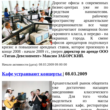
Дорогие офисы в современных
бизнес-центрах уже не по
средствам нанимателям.
Элитному рабочему
пространству архангельские
предприниматели все чаще
предпочитают помещения более
скромного класса, и нередко - на
окраинах города. К смене
офисов арендаторов подтолкнул
кризис и повышение арендных ставок, которое произошло в
конце 2008 - начале 2009 гг., уверен
директор по аренде ООО
«Титан-Девелопмент» Максим ЗАБОРСКИЙ.
Начало активности (дата): 08.03.2009 09:00:00
Кафе устраивают концерты
|
08.03.2009
Архангельский рынок общепита
уже достаточно насыщен
заведениями классического
типа. Для того чтобы
выделиться из массы
однотипных кафе, рестораторы
придумывают новые формы