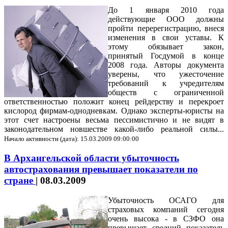
До 1 января 2010 года
действующие ООО должны
пройти перерегистрацию, внеся
изменения в свои уставы. К
этому обязывает закон,
принятый Госдумой в конце
2008 года. Авторы документа
уверены, что ужесточение
требований к учредителям
обществ с ограниченной
ответственностью положит конец рейдерству и перекроет
кислород фирмам-однодневкам. Однако эксперты-юристы на
этот счет настроены весьма пессимистично и не видят в
законодательном новшестве какой-либо реальной силы...
Начало активности (дата): 15.03.2009 09:00:00
В Архангельской области убыточность
автострахования превышает показатели по
стране
|
08.03.2009
Убыточность ОСАГО для
страховых компаний сегодня
очень высока - в СЗФО она
превышает средний показатель