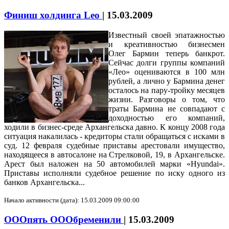
Финиш холдинга Leo
|
15.03.2009
Известный своей эпатажностью
и креативностью бизнесмен
Олег Бармин теперь банкрот.
Сейчас долги группы компаний
«Лео» оцениваются в 100 млн
рублей, а лично у Бармина денег
осталось на пару-тройку месяцев
жизни. Разговоры о том, что
траты Бармина не совпадают с
доходностью его компаний,
ходили в бизнес-среде Архангельска давно. К концу 2008 года
ситуация накалилась - кредиторы стали обращаться с исками в
суд. 12 февраля судебные приставы арестовали имущество,
находящееся в автосалоне на Стрелковой, 19, в Архангельске.
Арест был наложен на 50 автомобилей марки «Hyundai».
Приставы исполняли судебное решение по иску одного из
банков Архангельска...
Начало активности (дата): 15.03.2009 09:00:00
ОООпять ОООбременили
|
15.03.2009