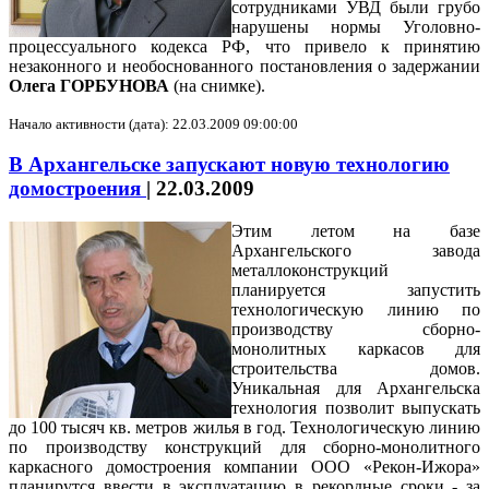
сотрудниками УВД были грубо
нарушены нормы Уголовно-
процессуального кодекса РФ, что привело к принятию
незаконного и необоснованного постановления о задержании
Олега ГОРБУНОВА
(на снимке).
Начало активности (дата): 22.03.2009 09:00:00
В Архангельске запускают новую технологию
домостроения
|
22.03.2009
Этим летом на базе
Архангельского завода
металлоконструкций
планируется запустить
технологическую линию по
производству сборно-
монолитных каркасов для
строительства домов.
Уникальная для Архангельска
технология позволит выпускать
до 100 тысяч кв. метров жилья в год. Технологическую линию
по производству конструкций для сборно-монолитного
каркасного домостроения компании ООО «Рекон-Ижора»
планирутся ввести в эксплуатацию в рекордные сроки - за