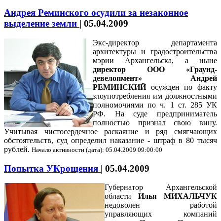
Андрея Реминского осудили за незаконное
выделение земли
|
05.04.2009
Экс-директор департамента
архитектуры и градостроительства
мэрии Архангельска, а ныне
директор ООО «Граунд-
девелопмент» Андрей
РЕМИНСКИЙ
осужден по факту
злоупотребления им должностными
полномочиями по ч. 1 ст. 285 УК
РФ. На суде предприниматель
полностью признал свою вину.
Учитывая чистосердечное раскаяние и ряд смягчающих
обстоятельств, суд определил наказание - штраф в 80 тысяч
рублей.
Начало активности (дата): 05.04.2009 09:00:00
Попытка УКрощения
|
05.04.2009
Губернатор Архангельской
области
Илья МИХАЛЬЧУК
недоволен работой
управляющих компаний