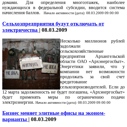
домами. Для определения многоэтажек, наиболее
нуждающихся в федеральной субсидии, вводится система
начисления баллов.
Начало активности (дата): 08.03.2009 09:00:00
Сельхозпредприятия будут отключать от
электричества
|
08.03.2009
Несколько миллионов рублей
задолжали
сельскохозяйственные
предприятия Архангельской
области ОАО «Архэнергосбыт».
Энергетики заявили, что у
компании нет возможности
продолжать за свой счет
кредитование
сельхозпроизводителей. Если до
12 марта задолженность не будет погашена, «Архэнергосбыт»
будет применять меры по ограничению подачи
электроэнергии.
Начало активности (дата): 08.03.2009 09:00:00
Бизнес меняет элитные офисы на эконом-
варианты
|
08.03.2009