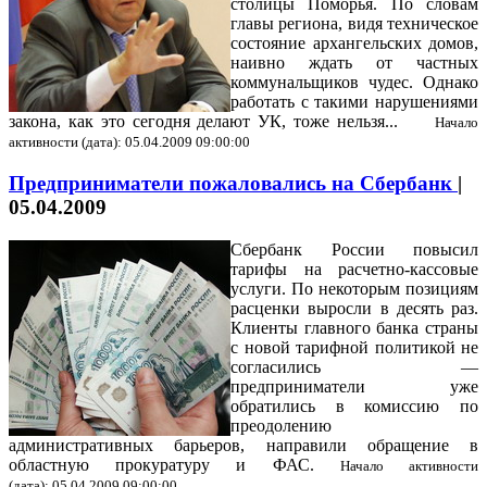
столицы Поморья. По словам
главы региона, видя техническое
состояние архангельских домов,
наивно ждать от частных
коммунальщиков чудес. Однако
работать с такими нарушениями
закона, как это сегодня делают УК, тоже нельзя...
Начало
активности (дата): 05.04.2009 09:00:00
Предприниматели пожаловались на Сбербанк
|
05.04.2009
Сбербанк России повысил
тарифы на расчетно-кассовые
услуги. По некоторым позициям
расценки выросли в десять раз.
Клиенты главного банка страны
с новой тарифной политикой не
согласились —
предприниматели уже
обратились в комиссию по
преодолению
административных барьеров, направили обращение в
областную прокуратуру и ФАС.
Начало активности
(дата): 05.04.2009 09:00:00