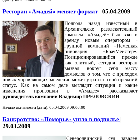
Ресторан «Амадей» меняет формат
|
05.04.2009
Полгода назад известный в
Архангельске развлекательный
комплекс «Амадей» был взят в
аренду новым оператором -
группой компаний «Немецкая
пивоварня «БрауМейстер».
Позиционировавшийся прежде
как элитный, сегодня ресторан
вызвал вокруг себя массу
домыслов о том, что с приходом
новых управляющих заведение может утратить свой прежний
статус. Как на самом деле выглядит ситуация и какие
изменения произошли в «Амадее», рассказывает
руководитель компании Владимир ПРЕЛОВСКИЙ
.
Начало активности (дата): 05.04.2009 09:00:00
Банкротство: «Поморье» ушло в подполье
|
29.03.2009
Северодвинский суд завален