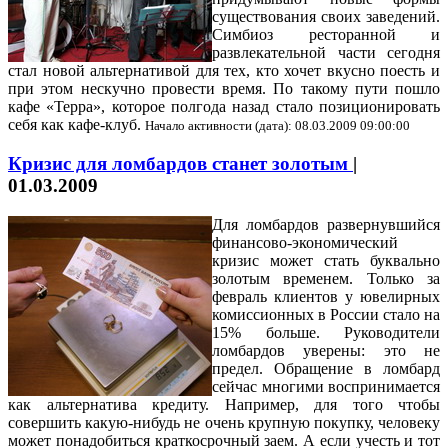
существования своих заведений.
Симбиоз ресторанной и
развлекательной части сегодня
стал новой альтернативой для тех, кто хочет вкусно поесть и
при этом нескучно провести время. По такому пути пошло
кафе «Терра», которое полгода назад стало позиционировать
себя как кафе-клуб.
Начало активности (дата): 08.03.2009 09:00:00
Кризис для ломбардов станет золотым
|
01.03.2009
Для ломбардов развернувшийся
финансово-экономический
кризис может стать буквально
золотым временем. Только за
февраль клиентов у ювелирных
комиссионных в России стало на
15% больше. Руководители
ломбардов уверены: это не
предел. Обращение в ломбард
сейчас многими воспринимается
как альтернатива кредиту. Например, для того чтобы
совершить какую-нибудь не очень крупную покупку, человеку
может понадобиться краткосрочный заем. А если учесть и тот