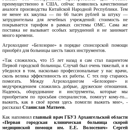
преимущественно в США, сейчас появились качественные
аналоги производства Китайской Народной Республики. Тем
не менее их закупка — по 66 тысяч рублей за штуку —
затруднительна для лечебных учреждений: стоимость не
покрывается тарифом в рамках системы ОМС. Сама же
поставка не вызывает особых затруднений и не занимает
много времени.
Агрохолдинг «Белозорие» в порядке спонсорской помощи
приобрёл для больницы шесть таких инструментов.
«Так сложилось, что 15 лет назад я сам стал пациентом
Первой городской больницы. Случай был очень тяжелый, и я
убедился в том, насколько профессиональные у нас врачи,
сколь велика эффективность их работы. С тех пор стараюсь
помогать. Между Агрохолдингом «Белозорие» и
медучреждением сложились добрые, дружеские отношения.
Надеюсь, оборудование и инструменты, которые мы
приобретаем по просьбам специалистов, помогут кому-то...
выжить, как в своё время здесь помогли выжить мне», -
рассказал
Станислав Матвеев
.
Как напомнил
главный врач ГБУЗ Архангельской области
«Первая городская клиническая больница скорой
медицинской помощи им. Е.Е. Волосевич» Сергей