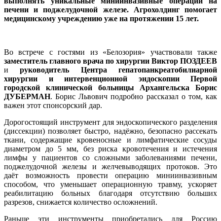
выполнять уникальные миниинвазивные операции на
печени и поджелудочной железе. Агрохолдинг помогает
медицинскому учреждению уже на протяжении 15 лет.
Во встрече с гостями из «Белозория» участвовали также
замес
титель глав
ного врача по хирургии Виктор ПОЗДЕЕВ
и
руководитель Центра гепатопанкреатобилиарной
хирургии и интервенционной эндоскопии Первой
городской клинической больницы Архангельска Борис
ДУБЕРМАН
. Борис Львович подробно рассказал о том, как
важен этот спонсорский дар.
Дорогостоящий инструмент для эндоскопического разделения
(диссекции) позволяет быстро, надёжно, безопасно рассекать
ткани, содержащие кровеносные и лимфатические сосуды
диаметром до 5 мм, без риска кровотечения и истечения
лимфы у пациентов со сложными заболеваниями печени,
поджелудочной железы и желчевыводящих протоков. Это
даёт возможность провести операцию миниинвазивным
способом, что уменьшает операционную травму, ускоряет
реабилитацию больных благодаря отсутствию больших
разрезов, снижается количество осложнений.
Раньше эти инструменты приобретались для Россию