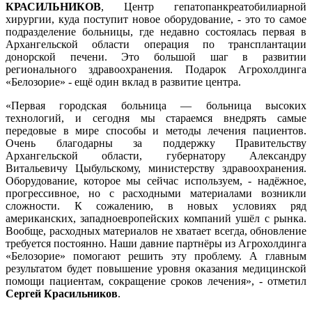
КРАСИЛЬНИКОВ
, Центр гепатопанкреатобилиарной
хирургии, куда поступит новое оборудование, - это то самое
подразделение больницы, где недавно состоялась первая в
Архангельской области операция по трансплантации
донорской печени. Это большой шаг в развитии
регионального здравоохранения. Подарок Агрохолдинга
«Белозорие» - ещё один вклад в развитие центра.
«Первая городская больница — больница высоких
технологий, и сегодня мы стараемся внедрять самые
передовые в мире способы и методы лечения пациентов.
Очень благодарны за поддержку Правительству
Архангельской области, губернатору Александру
Витальевичу Цыбульскому, министерству здравоохранения.
Оборудование, которое мы сейчас используем, - надёжное,
прогрессивное, но с расходными материалами возникли
сложности. К сожалению, в новых условиях ряд
американских, западноевропейских компаний ушёл с рынка.
Вообще, расходных материалов не хватает всегда, обновление
требуется постоянно. Наши давние партнёры из Агрохолдинга
«Белозорие» помогают решить эту проблему. А главным
результатом будет повышение уровня оказания медицинской
помощи пациентам, сокращение сроков лечения», - отметил
Сергей Красильников
.