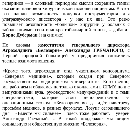
гепаринов — в сложный период мы смогли сохранить темпы
оказания плановой хирургической помощи пациентам. В этот
раз нашли возможность покупки инструментария для
ультразвукового диссектора - у нас их два. Это резко
повышает безопасность «большой» хирургии у больных с
заболеваниями гепатопанкреатобилиарной зоны», - добавил
Борис Дуберман
( на снимке).
По словам
заместителя генерального директора
Агрохолдинга «Белозорие» Александра ГРЕЧАНОГО
, с
Первой городской больницей у предприятия сложились
тесные взаимоотношения.
«Кроме того, агрохолдинг стал участником консорциума
«Северная медицина», который создан при Северном
государственном медицинском университете. Естественно,
мы работаем и общаемся не только с коллегами в СГМУ, но и с
выпускниками вуза, руководством медучреждений и с теми
специалистами, которые стоят непосредственно за
операционным столом. «Белозорие» всегда идёт навстречу
просьбам медиков, в разных форматах. Лозунг сегодняшнего
дня - «Вместе мы сильнее» - здесь тоже работает, - уверен
Александр Гречаный. - В такой поддержке мы видим
социальную и общественную миссию «Белозория».