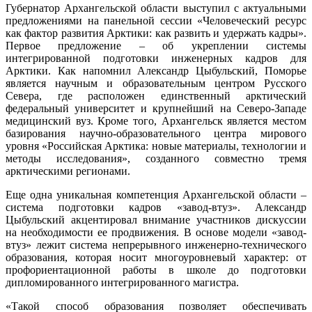
Губернатор Архангельской области выступил с актуальными
предложениями на панельной сессии «Человеческий ресурс
как фактор развития Арктики: как развить и удержать кадры».
Первое предложение – об укреплении системы
интегрированной подготовки инженерных кадров для
Арктики. Как напомнил Александр Цыбульский, Поморье
является научным и образовательным центром Русского
Севера, где расположен единственный арктический
федеральный университет и крупнейший на Северо-Западе
медицинский вуз. Кроме того, Архангельск является местом
базирования научно-образовательного центра мирового
уровня «Российская Арктика: новые материалы, технологии и
методы исследования», созданного совместно тремя
арктическими регионами.
Еще одна уникальная компетенция Архангельской области –
система подготовки кадров «завод-втуз». Александр
Цыбульский акцентировал внимание участников дискуссии
на необходимости ее продвижения. В основе модели «завод-
втуз» лежит система непрерывного инженерно-технического
образования, которая носит многоуровневый характер: от
профориентационной работы в школе до подготовки
дипломированного интегрированного магистра.
«Такой способ образования позволяет обеспечивать