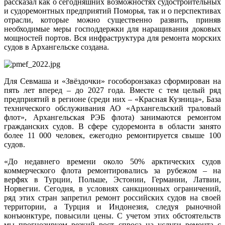
рассказал как о сегодняшних возможностях судостроительных
и судоремонтных предприятий Поморья, так и о перспективах
отрасли, которые можно существенно развить, приняв
необходимые меры господдержки для наращивания доковых
мощностей портов. Вся инфраструктура для ремонта морских
судов в Архангельске создана.
Для Севмаша и «Звёздочки» гособоронзаказ сформирован на
пять лет вперед – до 2027 года. Вместе с тем целый ряд
предприятий в регионе (среди них – «Красная Кузница», База
технического обслуживания АО «Архангельский траловый
флот», Архангельская РЭБ флота) занимаются ремонтом
гражданских судов. В сфере судоремонта в области занято
более 11 000 человек, ежегодно ремонтируется свыше 100
судов.
«До недавнего времени около 50% арктических судов
коммерческого флота ремонтировались за рубежом – на
верфях в Турции, Польше, Эстонии, Германии, Латвии,
Норвегии. Сегодня, в условиях санкционных ограничений,
ряд этих стран запретил ремонт российских судов на своей
территории, а Турция и Индонезия, следуя рыночной
конъюнктуре, повысили цены. С учетом этих обстоятельств
мы прогнозируем резкий рост спроса на услуги ремонта с