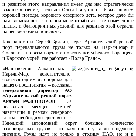
и развитие этого направления имеет для нас стратегически
важное значение, – считает Ольга Пятунина. – Я желаю всем
хорошей погоды, хорошего северного лета, которое дало бы
нам возможность в полной мере отработать все намеченные
планы, и благоприятных условий для развития этой отрасли
нашей экономики в целом».
Как напомнил Сергей Брилин, через Архангельский речной
порт переваливаются грузы не только на Нарьян-Мар и
Соловки – по всем портам и портопунктам Белого, Баренцева
и Карского морей, где работает «Полар Транс».
«Направление Архангельск –
Нарьян-Мар, действительно,
является одним из опорных для
нашего предприятия, – рассказал
генеральный директор АО
«Архангельский речной порт»
Андрей РАЗГОВОРОВ
. – За
несколько месяцев летней
навигации в рамках северного
завоза необходимо доставить в
Ненецкий автономный округ большое количество
разнообразных грузов – от каменного угля до продуктов
питания. Грузы идут не только в столицу НАО, но и в