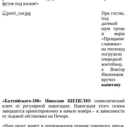
футов под килем!»
При гостях,
под
далекий
шум грозы
и марш
«Прощание
славянки»
на теплоход
погрузили
очередной
контейнер,
а Виктор
Иконников
вручил
капитану
«Балтийского-108» Николаю ШЕПЕЛЮ
символический
ключ от регулярной навигации. Навигация этого сезона
завершится ориентировочно в начале ноября – в зависимости
от ледовой обстановки на Печоре.
«Наш округ живет в опережающем режиме северного завоза,