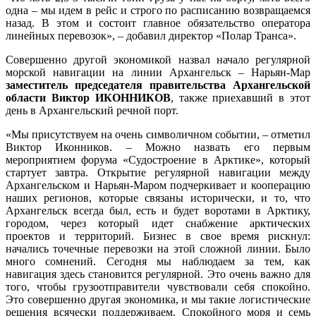
одна – мы идем в рейс и строго по расписанию возвращаемся
назад. В этом и состоит главное обязательство оператора
линейных перевозок», – добавил директор «Полар Транса».
Совершенно другой экономикой назвал начало регулярной
морской навигации на линии Архангельск – Нарьян-Мар
заместитель председателя правительства Архангельской
области Виктор ИКОННИКОВ
, также приехавший в этот
день в Архангельский речной порт.
«Мы присутствуем на очень символичном событии, – отметил
Виктор Иконников. – Можно назвать его первым
мероприятием форума «Судостроение в Арктике», который
стартует завтра. Открытие регулярной навигации между
Архангельском и Нарьян-Маром подчеркивает и кооперацию
наших регионов, которые связаны исторически, и то, что
Архангельск всегда был, есть и будет воротами в Арктику,
городом, через который идет снабжение арктических
проектов и территорий. Бизнес в свое время рискнул:
начались точечные перевозки на этой сложной линии. Было
много сомнений. Сегодня мы наблюдаем за тем, как
навигация здесь становится регулярной. Это очень важно для
того, чтобы грузоотправители чувствовали себя спокойно.
Это совершенно другая экономика, и мы такие логистические
решения всячески поддерживаем. Спокойного моря и семь