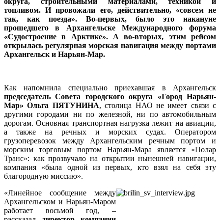
округа, строительными материалами, техникой и
топливом. И провожали его, действительно, «совсем не
так, как поезда». Во-первых, было это накануне
прошедшего в Архангельске Международного форума
«Судостроение в Арктике». А во-вторых, этим рейсом
открылась регулярная морская навигация между портами
Архангельск и Нарьян-Мар.
Как напомнила специально приехавшая в Архангельск
председатель Совета городского округа «Город Нарьян-
Мар» Ольга ПЯТУНИНА
, столица НАО не имеет связи с
другими городами ни по железной, ни по автомобильным
дорогам. Основная транспортная нагрузка лежит на авиации,
а также на речных и морских судах. Оператором
грузоперевозок между Архангельским речным портом и
морским торговым портом Нарьян-Мара является «Полар
Транс»: как прозвучало на открытии нынешней навигации,
компания «была одной из первых, кто взял на себя эту
благородную миссию».
«Линейное сообщение между
Архангельском и Нарьян-Маром
работает восьмой год, –
рассказал
директор компании