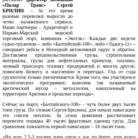
«Полар Транс» Сергей
БРИЛИН
. – За это время
разовые перевозки выросли до
четко налаженного сервиса.
Наши партнеры – Архречпорт и
Нарьян-Марский морской
торговый порт, компания «Экотэк». Каждые две недели
судно-труженик – либо «Балтийский-108», либо «Ладога-11» –
совершает рейсы в Ненецкий автономный округ и обратно.
Доставляем продовольственные грузы, строительные
материалы, грузы для нефтегазовых проектов, топливо,
личный транспорт, технику предприятий и многое другое,
помогаем бизнесу и населению в переездах. Год от года
грузопоток только увеличивается. Кроме того, мы участвуем в
экологических программах: вывозим так называемый
арктический мусор – металлолом, накопленный на
территории Арктики в прошлые периоды».
Сейчас на борту «Балтийского-108» – чуть более двух тысяч
тонн груза. По словам Сергея Брилина, для начала навигации
это совсем неплохо. За сезон компания рассчитывает
перевезти порядка 40 тысяч фрахтовых единиц груза. Для
сравнения: показатель первой навигации – 18 тысяч тонн.
«Но хоть 2,5-3 тысячи тонн груза у нас на борту, хоть всего