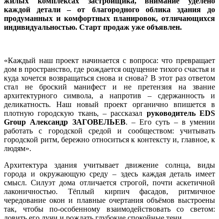
жилых комплексах застройщика, внимание уделено
каждой детали – от благородного облика здания до
продуманных и комфортных планировок, отличающихся
индивидуальностью. Старт продаж уже объявлен.
«Каждый наш проект начинается с вопроса: что превращает
дом в пространство, где рождается ощущение тихого счастья и
куда хочется возвращаться снова и снова? В этот раз ответом
стал не броский манифест и не претензия на звание
архитектурного символа, а напротив – сдержанность и
деликатность. Наш новый проект органично впишется в
плотную городскую ткань, – рассказал
руководитель EDS
Group Александр ЗАГОВЕЛЬЕВ
. – Его суть – в умении
работать с городской средой и сообществом: учитывать
городской ритм, бережно относиться к контексту и, главное, к
людям».
Архитектура здания учитывает движение солнца, виды
города и окружающую среду – здесь каждая деталь имеет
смысл. Силуэт дома отличается строгой, почти аскетичной
лаконичностью. Тёплый кирпич фасадов, ритмичное
чередование окон и плавные очертания объёмов выстроены
так, чтобы по‑особенному взаимодействовать со светом:
ловить его лучи и рождать глубокие спокойные тени.