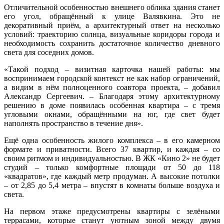
Отличительной особенностью внешнего облика здания станет
его угол, обращённый к улице Валявкина. Это не
декоративный приём, а архитектурный ответ на несколько
условий: траекторию солнца, визуальные коридоры города и
необходимость сохранить достаточное количество дневного
света для соседних домов.
«Такой подход – визитная карточка нашей работы: мы
воспринимаем городской контекст не как набор ограничений,
а видим в нём полноценного соавтора проекта, – добавил
Александр Сергеевич. – Благодаря этому архитектурному
решению в доме появилась особенная квартира – с тремя
угловыми окнами, обращёнными на юг, где свет будет
наполнять пространство в течение дня».
Ещё одна особенность жилого комплекса – в его камерном
формате и приватности. Всего 37 квартир, и каждая – со
своим ритмом и индивидуальностью. В ЖК «Кино 2» не будет
студий – только комфортные площади от 50 до 118
«квадратов», где каждый метр продуман. А высокие потолки
– от 2,85 до 5,4 метра – впустят в комнаты больше воздуха и
света.
На первом этаже предусмотрены квартиры с зелёными
террасами, которые станут уютным зоной между двумя