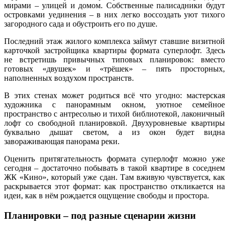
мирами – улицей и домом. Собственные палисадники будут
островками уединения – в них легко воссоздать уют тихого
загородного сада и обустроить его по душе.
Последний этаж жилого комплекса займут ставшие визитной
карточкой застройщика квартиры формата суперлофт. Здесь
не встретишь привычных типовых планировок: вместо
готовых «двушек» и «трёшек» – пять просторных,
наполненных воздухом пространств.
В этих стенах может родиться всё что угодно: мастерская
художника с панорамным окном, уютное семейное
пространство с антресолью и тихой библиотекой, лаконичный
лофт со свободной планировкой. Двухуровневые квартиры
буквально дышат светом, а из окон будет видна
завораживающая панорама реки.
Оценить притягательность формата суперлофт можно уже
сегодня – достаточно побывать в такой квартире в соседнем
ЖК «Кино», который уже сдан. Там вживую чувствуется, как
раскрывается этот формат: как пространство откликается на
идеи, как в нём рождается ощущение свободы и простора.
Планировки – под разные сценарии жизни