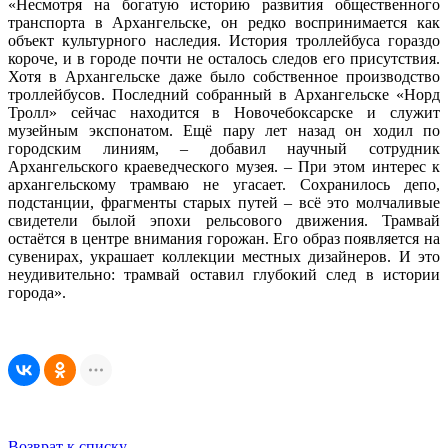
«Несмотря на богатую историю развития общественного
транспорта в Архангельске, он редко воспринимается как
объект культурного наследия. История троллейбуса гораздо
короче, и в городе почти не осталось следов его присутствия.
Хотя в Архангельске даже было собственное производство
троллейбусов. Последний собранный в Архангельске «Норд
Тролл» сейчас находится в Новочебоксарске и служит
музейным экспонатом. Ещё пару лет назад он ходил по
городским линиям, – добавил научный сотрудник
Архангельского краеведческого музея. – При этом интерес к
архангельскому трамваю не угасает. Сохранилось депо,
подстанции, фрагменты старых путей – всё это молчаливые
свидетели былой эпохи рельсового движения. Трамвай
остаётся в центре внимания горожан. Его образ появляется на
сувенирах, украшает коллекции местных дизайнеров. И это
неудивительно: трамвай оставил глубокий след в истории
города».
Возврат к списку