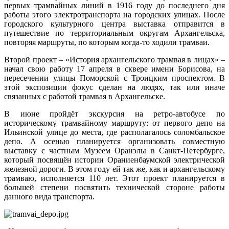
первых трамвайных линий в 1916 году до последнего дня
работы этого электротранспорта на городских улицах. После
городского культурного центра выставка отправится в
путешествие по территориальным округам Архангельска,
повторяя маршруты, по которым когда‑то ходили трамваи.
Второй проект – «История архангельского трамвая в лицах» –
начал свою работу 17 апреля в сквере имени Борисова, на
пересечении улицы Поморской с Троицким проспектом. В
этой экспозиции фокус сделан на людях, так или иначе
связанных с работой трамвая в Архангельске.
В июне пройдёт экскурсия на ретро-автобусе по
историческому трамвайному маршруту: от первого депо на
Ильинской улице до места, где располагалось соломбальское
депо. А осенью планируется организовать совместную
выставку с частным Музеем Оранэлы в Санкт-Петербурге,
который посвящён истории Ораниенбаумской электрической
железной дороги. В этом году ей так же, как и архангельскому
трамваю, исполняется 110 лет. Этот проект планируется в
большей степени посвятить технической стороне работы
данного вида транспорта.