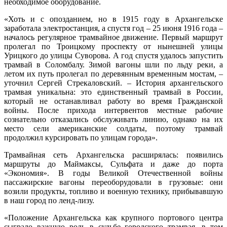
необходимое оборудование.
«Хоть и с опозданием, но в 1915 году в Архангельске
заработала электростанция, а спустя год – 25 июня 1916 года –
началось регулярное трамвайное движение. Первый маршрут
пролегал по Троицкому проспекту от нынешней улицы
Урицкого до улицы Суворова. А год спустя удалось запустить
трамвай в Соломбалу. Зимой вагоны шли по льду реки, а
летом их путь пролегал по деревянным временным мостам, –
уточнил Сергей Стрекаловский. – История архангельского
трамвая уникальна: это единственный трамвай в России,
который не останавливал работу во время Гражданской
войны. После прихода интервентов местные рабочие
сознательно отказались обслуживать линию, однако на их
место сели американские солдаты, поэтому трамвай
продолжил курсировать по улицам города».
Трамвайная сеть Архангельска расширялась: появились
маршруты до Маймаксы, Сульфата и даже до порта
«Экономия». В годы Великой Отечественной войны
пассажирские вагоны переоборудовали в грузовые: они
возили продукты, топливо и военную технику, прибывавшую
в наш город по ленд-лизу.
«Положение Архангельска как крупного портового центра
сыграло важную роль в судьбе городского трамвая, в том