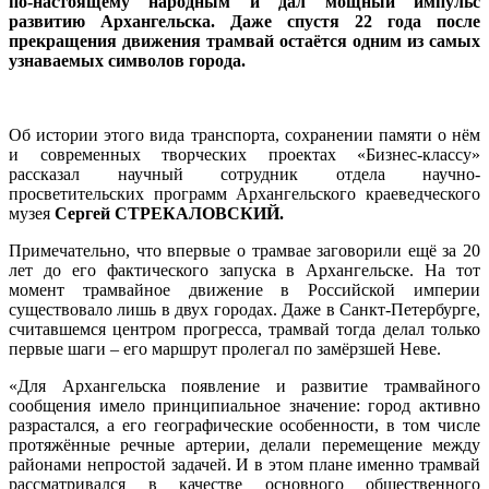
по-настоящему народным и дал мощный импульс
развитию Архангельска. Даже спустя 22 года после
прекращения движения трамвай остаётся одним из самых
узнаваемых символов города.
Об истории этого вида транспорта, сохранении памяти о нём
и современных творческих проектах «Бизнес-классу»
рассказал научный сотрудник отдела научно-
просветительских программ Архангельского краеведческого
музея
Сергей СТРЕКАЛОВСКИЙ.
Примечательно, что впервые о трамвае заговорили ещё за 20
лет до его фактического запуска в Архангельске. На тот
момент трамвайное движение в Российской империи
существовало лишь в двух городах. Даже в Санкт-Петербурге,
считавшемся центром прогресса, трамвай тогда делал только
первые шаги – его маршрут пролегал по замёрзшей Неве.
«Для Архангельска появление и развитие трамвайного
сообщения имело принципиальное значение: город активно
разрастался, а его географические особенности, в том числе
протяжённые речные артерии, делали перемещение между
районами непростой задачей. И в этом плане именно трамвай
рассматривался в качестве основного общественного