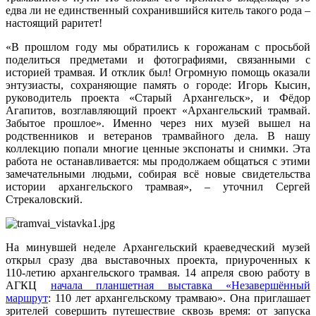
едва ли не единственный сохранившийся китель такого рода –
настоящий раритет!
«В прошлом году мы обратились к горожанам с просьбой
поделиться предметами и фотографиями, связанными с
историей трамвая. И отклик был! Огромную помощь оказали
энтузиасты, сохраняющие память о городе: Игорь Кысин,
руководитель проекта «Старый Архангельск», и Фёдор
Агапитов, возглавляющий проект «Архангельский трамвай.
Забытое прошлое». Именно через них музей вышел на
родственников и ветеранов трамвайного дела. В нашу
коллекцию попали многие ценные экспонаты и снимки. Эта
работа не останавливается: мы продолжаем общаться с этими
замечательными людьми, собирая всё новые свидетельства
истории архангельского трамвая», – уточнил Сергей
Стрекаловский.
На минувшей неделе Архангельский краеведческий музей
открыл сразу два выставочных проекта, приуроченных к
110‑летию архангельского трамвая. 14 апреля свою работу в
АГКЦ
начала планшетная выставка «Незавершённый
маршрут
: 110 лет архангельскому трамваю». Она приглашает
зрителей совершить путешествие сквозь время: от запуска