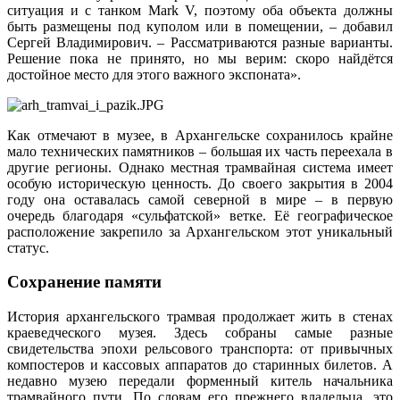
ситуация и с танком Mark V, поэтому оба объекта должны
быть размещены под куполом или в помещении, – добавил
Сергей Владимирович. – Рассматриваются разные варианты.
Решение пока не принято, но мы верим: скоро найдётся
достойное место для этого важного экспоната».
Как отмечают в музее, в Архангельске сохранилось крайне
мало технических памятников – большая их часть переехала в
другие регионы. Однако местная трамвайная система имеет
особую историческую ценность. До своего закрытия в 2004
году она оставалась самой северной в мире – в первую
очередь благодаря «сульфатской» ветке. Её географическое
расположение закрепило за Архангельском этот уникальный
статус.
Сохранение памяти
История архангельского трамвая продолжает жить в стенах
краеведческого музея. Здесь собраны самые разные
свидетельства эпохи рельсового транспорта: от привычных
компостеров и кассовых аппаратов до старинных билетов. А
недавно музею передали форменный китель начальника
трамвайного пути. По словам его прежнего владельца, это