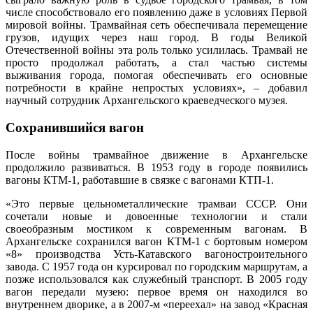
числе способствовало его появлению даже в условиях Первой
мировой войны. Трамвайная сеть обеспечивала перемещение
грузов, идущих через наш город. В годы Великой
Отечественной войны эта роль только усилилась. Трамвай не
просто продолжал работать, а стал частью системы
выживания города, помогая обеспечивать его основные
потребности в крайне непростых условиях», – добавил
научный сотрудник Архангельского краеведческого музея.
Сохранившийся вагон
После войны трамвайное движение в Архангельске
продолжило развиваться. В 1953 году в городе появились
вагоны КТМ‑1, работавшие в связке с вагонами КТП‑1.
«Это первые цельнометаллические трамваи СССР. Они
сочетали новые и довоенные технологии и стали
своеобразным мостиком к современным вагонам. В
Архангельске сохранился вагон КТМ‑1 с бортовым номером
«8» производства Усть-Катавского вагоностроительного
завода. С 1957 года он курсировал по городским маршрутам, а
позже использовался как служебный транспорт. В 2005 году
вагон передали музею: первое время он находился во
внутреннем дворике, а в 2007‑м «переехал» на завод «Красная