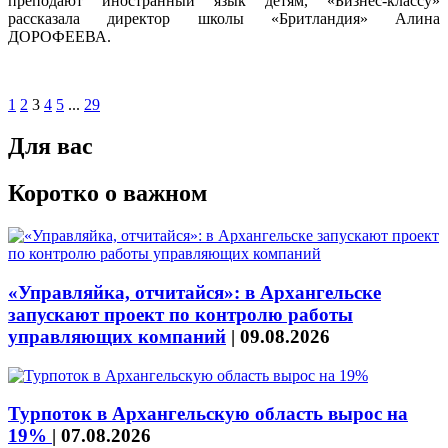
преподают иностранный язык детям, «Бизнес-классу»
рассказала директор школы «Бритландия» Алина
ДОРОФЕЕВА.
1
2
3
4
5
...
29
Для вас
Коротко о важном
«Управляйка, отчитайся»: в Архангельске
запускают проект по контролю работы
управляющих компаний
|
09.08.2026
Турпоток в Архангельскую область вырос на
19%
|
07.08.2026