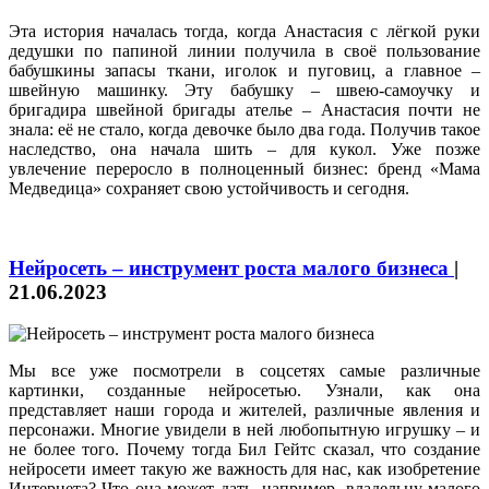
Эта история началась тогда, когда Анастасия с лёгкой руки
дедушки по папиной линии получила в своё пользование
бабушкины запасы ткани, иголок и пуговиц, а главное –
швейную машинку. Эту бабушку – швею-самоучку и
бригадира швейной бригады ателье – Анастасия почти не
знала: её не стало, когда девочке было два года. Получив такое
наследство, она начала шить – для кукол. Уже позже
увлечение переросло в полноценный бизнес: бренд «Мама
Медведица» сохраняет свою устойчивость и сегодня.
Нейросеть – инструмент роста малого бизнеса
|
21.06.2023
Мы все уже посмотрели в соцсетях самые различные
картинки, созданные нейросетью. Узнали, как она
представляет наши города и жителей, различные явления и
персонажи. Многие увидели в ней любопытную игрушку – и
не более того. Почему тогда Бил Гейтс сказал, что создание
нейросети имеет такую же важность для нас, как изобретение
Интернета? Что она может дать, например, владельцу малого