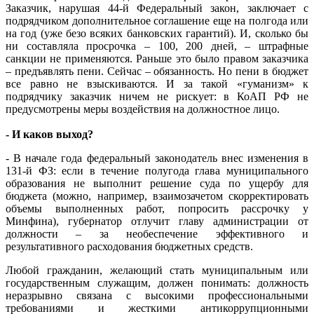
Заказчик, нарушая 44-й Федеральный закон, заключает с
подрядчиком дополнительное соглашение еще на полгода или
на год (уже безо всяких банковских гарантий). И, сколько бы
ни составляла просрочка – 100, 200 дней, – штрафные
санкции не применяются. Раньше это было правом заказчика
– предъявлять пени. Сейчас – обязанность. Но пени в бюджет
все равно не взыскиваются. И за такой «гуманизм» к
подрядчику заказчик ничем не рискует: в КоАП РФ не
предусмотрены меры воздействия на должностное лицо.
- И каков выход?
- В начале года федеральный законодатель внес изменения в
131-й ФЗ: если в течение полугода глава муниципального
образования не выполнит решение суда по ущербу для
бюджета (можно, например, взаимозачетом скорректировать
объемы выполненных работ, попросить рассрочку у
Минфина), губернатор отлучит главу администрации от
должности – за необеспечение эффективного и
результативного расходования бюджетных средств.
Любой гражданин, желающий стать муниципальным или
государственным служащим, должен понимать: должность
неразрывно связана с высокими профессиональными
требованиями и жесткими антикоррупционными