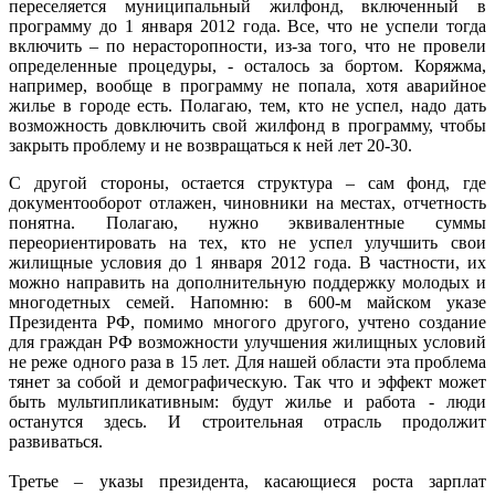
переселяется муниципальный жилфонд, включенный в
программу до 1 января 2012 года. Все, что не успели тогда
включить – по нерасторопности, из-за того, что не провели
определенные процедуры, - осталось за бортом. Коряжма,
например, вообще в программу не попала, хотя аварийное
жилье в городе есть. Полагаю, тем, кто не успел, надо дать
возможность довключить свой жилфонд в программу, чтобы
закрыть проблему и не возвращаться к ней лет 20-30.
С другой стороны, остается структура – сам фонд, где
документооборот отлажен, чиновники на местах, отчетность
понятна. Полагаю, нужно эквивалентные суммы
переориентировать на тех, кто не успел улучшить свои
жилищные условия до 1 января 2012 года. В частности, их
можно направить на дополнительную поддержку молодых и
многодетных семей. Напомню: в 600-м майском указе
Президента РФ, помимо многого другого, учтено создание
для граждан РФ возможности улучшения жилищных условий
не реже одного раза в 15 лет. Для нашей области эта проблема
тянет за собой и демографическую. Так что и эффект может
быть мультипликативным: будут жилье и работа - люди
останутся здесь. И строительная отрасль продолжит
развиваться.
Третье – указы президента, касающиеся роста зарплат