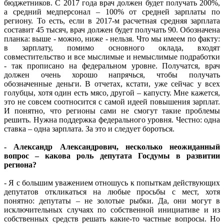
бюджетников. С 2017 года врач должен будет получать 200%,
а средний медперсонал – 100% от средней зарплаты по
региону. То есть, если в 2017-м расчетная средняя зарплата
составит 45 тысяч, врач должен будет получать 90. Обозначена
планка: выше - можно, ниже - нельзя. Что мы имеем по факту:
в зарплату, помимо основного оклада, входят
совместительство и все мыслимые и немыслимые подработки
- так прописано на федеральном уровне. Получатся, врач
должен очень хорошо напрячься, чтобы получать
обозначенные деньги. В отчетах, кстати, уже сейчас у всех
голубцы, хотя один есть мясо, другой – капусту. Мне кажется,
это не совсем соотносится с самой идеей повышения зарплат.
И понятно, что регионы сами не смогут такие проблемы
решить. Нужна поддержка федерального уровня. Честно: одна
ставка – одна зарплата. За это и следует бороться.
- Александр Александрович, несколько неожиданный
вопрос – какова роль депутата Госдумы в развитии
региона?
- Я с большим уважением отношусь к попыткам действующих
депутатов откликаться на любые просьбы с мест, хотя
понятно: депутаты – не золотые рыбки. Да, они могут в
исключительных случаях по собственной инициативе и из
собственных средств решать какие-то частные вопросы. Но