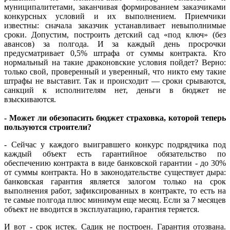
муниципалитетами, заканчивая формированием заказчиками
конкурсных условий и их выполнением. Приемчики
известны: сначала заказчик устанавливает невыполнимые
сроки. Допустим, построить детский сад «под ключ» (без
авансов) за полгода. И за каждый день просрочки
предусматривает 0,5% штрафа от суммы контракта. Кто
нормальный на такие драконовские условия пойдет? Верно:
только свой, проверенный и уверенный, что никто ему такие
штрафы не выставит. Так и происходит — сроки срываются,
санкций к исполнителям нет, деньги в бюджет не
взыскиваются.
- Может ли обезопасить бюджет страховка, которой теперь
пользуются строители?
- Сейчас у каждого выигравшего конкурс подрядчика под
каждый объект есть гарантийное обязательство по
обеспечению контракта в виде банковской гарантии - до 30%
от суммы контракта. Но в законодательстве существует дыра:
банковская гарантия является залогом только на срок
выполнения работ, зафиксированных в контракте, то есть на
те самые полгода плюс минимум еще месяц. Если за 7 месяцев
объект не вводится в эксплуатацию, гарантия теряется.
И вот - срок истек. Садик не построен. Гарантия отозвана.