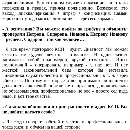
ограничениями. В противном случае - наказание, вплоть до
поражения в правах, причем пожизненно. Возможно, это
выход: дисквалификация + штраф + конфискация. Самый
короткий путь до мозгов чиновника - через его карман.
- А репутация? Вы можете выйти на трибуну и объявить:
проверяли Петрова, Сидорова, Иванова. Петрову, Иванову
– респект, Сидоров – плохой человек…
- Я все время повторяю: КСП – аудит. Диагност. Мы можем
сказать: не будешь лечить – отвалится. И один начнет
заниматься собой планомерно, другой отмахнется. Иных
полномочий – оперировать, например - у нас нет. И нет
жесткой законодательной базы, которая бы заставила
чиновника служить честно и профессионально, в т. ч. через
«бояться». Поэтому некоторые и воспринимают чиновничью
должность как некий портал: не напрягался, дополнительно
не образовывался, профессионально не рос – просто сел куда
надо, и вот тебе счастье.
- Слышала обвинения в пристрастности в адрес КСП. Вы
не любите кого-то особо?
- Я всегда говорю: работайте честно и профессионально, и
тогда закон и я будем на вашей стороне.