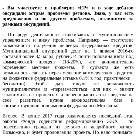
- Вы участвуете в праймериз «ЕР» и в ходе дебатов
обсуждали острые проблемы региона. Знаю, у вас есть
предложения и по другим проблемам, оставшимся за
рамками обсуждений.
- По роду деятельности сталкиваюсь с муниципальным
управлением и вижу проблемы. Например — отсутствие
возможности получения дешевых федеральных кредитов.
Муниципальный внутренний долг на 1 января 2016-го
составил более 3,5 млрд. рублей. И почти половина взята под
коммерческий процент (18-20%), что дополнительно
обременяет местные бюджеты. У субъекта же есть
возможность сделать перезамещение коммерческих кредитов
на бюджетные федеральные (ставка 0,1% в год, практически -
бесплатно). Чтобы дать такую же возможность
муниципалитетам (а «перезаместиться» для них – значит
сэкономить на процентах и перенаправить эти средства на
свое развитие), нужна законодательная база и
соответствующие полномочия федерального Минфина.
Второе. В конце 2017 года заканчивается последний этап
работы Фонда содействия реформированию ЖКХ – по
переселению граждан из ветхого и аварийного жилья.
Возможно, и будет пролонгация проекта. Но надо понимать: