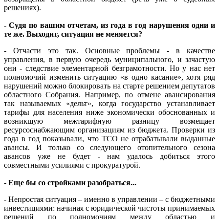
решениях).
- Судя по вашим отчетам, из года в год нарушения одни и
те же. Выходит, ситуация не меняется?
- Отчасти это так. Основные проблемы - в качестве
управления, в первую очередь муниципального, и зачастую
они - следствие элементарной безграмотности. Но у нас нет
полномочий изменить ситуацию «в одно касание», хотя ряд
нарушений можно блокировать на старте решением депутатов
областного Собрания. Например, по отмене авансирования
так называемых «дельт», когда государство устанавливает
тарифы для населения ниже экономически обоснованных и
возникшую межтарифную разницу возмещает
ресурсоснабжающим организациям из бюджета. Проверки из
года в год показывали, что ТСО не отрабатывали выданные
авансы. И только со следующего отопительного сезона
авансов уже не будет - нам удалось добиться этого
совместными усилиями с прокуратурой.
- Еще бы со стройками разобраться...
- Непростая ситуация – именно в управлении – с бюджетными
инвестициями: начиная с юридической чистоты принимаемых
решений по полномочиям между областью и