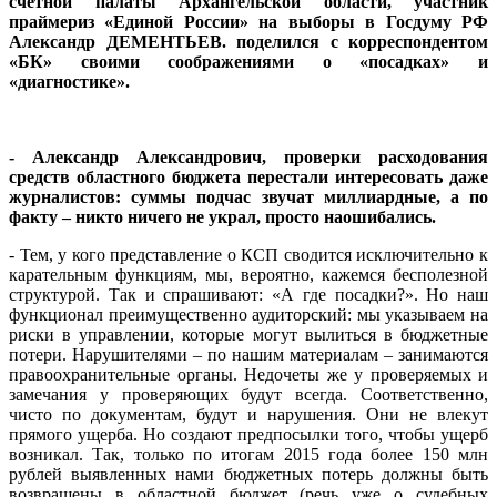
счетной палаты Архангельской области, участник
праймериз «Единой России» на выборы в Госдуму РФ
Александр ДЕМЕНТЬЕВ. поделился с корреспондентом
«БК» своими соображениями о «посадках» и
«диагностике».
- Александр Александрович, проверки расходования
средств областного бюджета перестали интересовать даже
журналистов: суммы подчас звучат миллиардные, а по
факту – никто ничего не украл, просто наошибались.
- Тем, у кого представление о КСП сводится исключительно к
карательным функциям, мы, вероятно, кажемся бесполезной
структурой. Так и спрашивают: «А где посадки?». Но наш
функционал преимущественно аудиторский: мы указываем на
риски в управлении, которые могут вылиться в бюджетные
потери. Нарушителями – по нашим материалам – занимаются
правоохранительные органы. Недочеты же у проверяемых и
замечания у проверяющих будут всегда. Соответственно,
чисто по документам, будут и нарушения. Они не влекут
прямого ущерба. Но создают предпосылки того, чтобы ущерб
возникал. Так, только по итогам 2015 года более 150 млн
рублей выявленных нами бюджетных потерь должны быть
возвращены в областной бюджет (речь уже о судебных