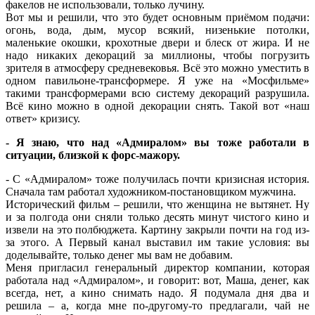
факелов не использовали, только лучину.
Вот мы и решили, что это будет основным приёмом подачи:
огонь, вода, дым, мусор всякий, низенькие потолки,
маленькие окошки, крохотные двери и блеск от жира. И не
надо никаких декораций за миллионы, чтобы погрузить
зрителя в атмосферу средневековья. Всё это можно уместить в
одном павильоне-трансформере. Я уже на «Мосфильме»
такими трансформерами всю систему декораций разрушила.
Всё кино можно в одной декорации снять. Такой вот «наш
ответ» кризису.
- Я знаю, что над «Адмиралом» вы тоже работали в
ситуации, близкой к форс-мажору.
- С «Адмиралом» тоже получилась почти кризисная история.
Сначала там работал художником-постановщиком мужчина.
Исторический фильм – решили, что женщина не вытянет. Ну
и за полгода они сняли только десять минут чистого кино и
извели на это полбюджета. Картину закрыли почти на год из-
за этого. А Первый канал выставил им такие условия: вы
доделывайте, только денег мы вам не добавим.
Меня пригласил генеральный директор компании, которая
работала над «Адмиралом», и говорит: вот, Маша, денег, как
всегда, нет, а кино снимать надо. Я подумала дня два и
решила – а, когда мне по-другому-то предлагали, чай не