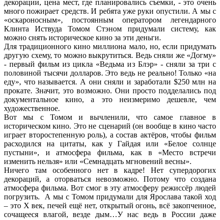
декорации, цена мест, где планировались съемки, - это очень
много пожирает средств. И ребята уже руки опустили. А мы с
«оскароносным», постоянным оператором легендарного
Клинта Иствуда Томом Стэном придумали систему, как
можно снять историческое кино за эти деньги.
Для традиционного кино миллиона мало, но, если придумать
другую схему, то можно выкрутиться. Ведь сняли же «Догму»
- первый фильм из цикла «Ведьма из Блэр» - сняли за три с
половиной тысячи долларов. Это ведь не реально! Только «на
еду», что называется. А они сняли и заработали $250 млн на
прокате. Значит, это возможно. Они просто подделались под
документальное кино, а это неизмеримо дешевле, чем
художественное.
Вот мы с Томом и вычленили, что самое главное в
историческом кино. Это не сценарий (он вообще в кино часто
играет второстепенную роль), а состав актёров, чтобы фильм
расходился на цитаты, как у Гайдая или «Белое солнце
пустыни», и атмосфера фильма, как в «Место встречи
изменить нельзя» или «Семнадцать мгновений весны».
Ничего там особенного нет в кадре! Нет супердорогих
декораций, а оторваться невозможно. Потому что создана
атмосфера фильма. Вот смог в эту атмосферу режиссёр людей
погрузить. А мы с Томом придумали для Ярослава такой ход
– это Х век, печей ещё нет, открытый огонь, всё закопченное,
сочащееся влагой, везде дым…У нас ведь в России даже