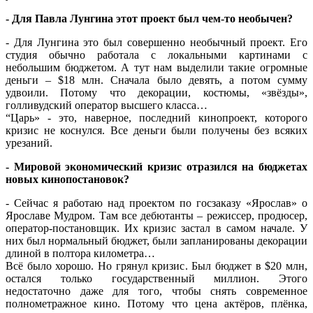
- Для Павла Лунгина этот проект был чем-то необычен?
- Для Лунгина это был совершенно необычный проект. Его
студия обычно работала с локальными картинами с
небольшим бюджетом. А тут нам выделили такие огромные
деньги – $18 млн. Сначала было девять, а потом сумму
удвоили. Потому что декорации, костюмы, «звёзды»,
голливудский оператор высшего класса…
“Царь» - это, наверное, последний кинопроект, которого
кризис не коснулся. Все деньги были получены без всяких
урезаний.
- Мировой экономический кризис отразился на бюджетах
новых кинопостановок?
- Сейчас я работаю над проектом по госзаказу «Ярослав» о
Ярославе Мудром. Там все дебютанты – режиссер, продюсер,
оператор-постановщик. Их кризис застал в самом начале. У
них был нормальный бюджет, были запланированы декорации
длиной в полтора километра…
Всё было хорошо. Но грянул кризис. Был бюджет в $20 млн,
остался только государственный миллион. Этого
недостаточно даже для того, чтобы снять современное
полнометражное кино. Потому что цена актёров, плёнка,