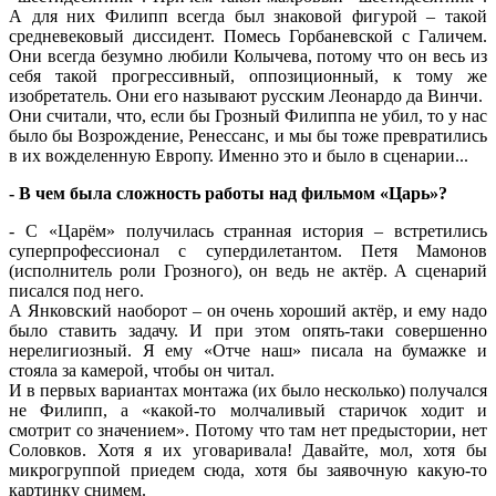
А для них Филипп всегда был знаковой фигурой – такой
средневековый диссидент. Помесь Горбаневской с Галичем.
Они всегда безумно любили Колычева, потому что он весь из
себя такой прогрессивный, оппозиционный, к тому же
изобретатель. Они его называют русским Леонардо да Винчи.
Они считали, что, если бы Грозный Филиппа не убил, то у нас
было бы Возрождение, Ренессанс, и мы бы тоже превратились
в их вожделенную Европу. Именно это и было в сценарии...
- В чем была сложность работы над фильмом «Царь»?
- С «Царём» получилась странная история – встретились
суперпрофессионал с супердилетантом. Петя Мамонов
(исполнитель роли Грозного), он ведь не актёр. А сценарий
писался под него.
А Янковский наоборот – он очень хороший актёр, и ему надо
было ставить задачу. И при этом опять-таки совершенно
нерелигиозный. Я ему «Отче наш» писала на бумажке и
стояла за камерой, чтобы он читал.
И в первых вариантах монтажа (их было несколько) получался
не Филипп, а «какой-то молчаливый старичок ходит и
смотрит со значением». Потому что там нет предыстории, нет
Соловков. Хотя я их уговаривала! Давайте, мол, хотя бы
микрогруппой приедем сюда, хотя бы заявочную какую-то
картинку снимем.