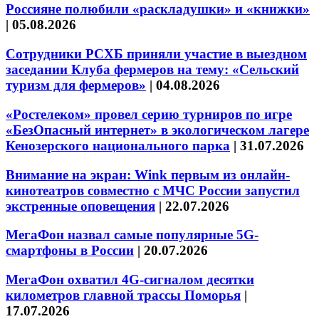
Россияне полюбили «раскладушки» и «книжки»
|
05.08.2026
Сотрудники РСХБ приняли участие в выездном
заседании Клуба фермеров на тему: «Сельский
туризм для фермеров»
|
04.08.2026
«Ростелеком» провел серию турниров по игре
«БезОпасный интернет» в экологическом лагере
Кенозерского национального парка
|
31.07.2026
Внимание на экран: Wink первым из онлайн-
кинотеатров совместно с МЧС России запустил
экстренные оповещения
|
22.07.2026
МегаФон назвал самые популярные 5G-
смартфоны в России
|
20.07.2026
МегаФон охватил 4G-сигналом десятки
километров главной трассы Поморья
|
17.07.2026