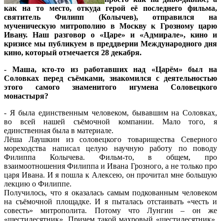
как на то место, откуда герой её последнего фильма,
святитель Филипп (Колычев), отправился на
мученическую митрополию в Москву к Грозному царю
Ивану. Наш разговор о «Царе» и «Адмирале», кино и
кризисе мы публикуем в преддверии Международного дня
кино, который отмечается 28 декабря.
- Маша, кто-то из работавших над «Царём» был на
Соловках перед съёмками, знакомился с деятельностью
этого самого знаменитого игумена Соловецкого
монастыря?
- Я была единственным человеком, бывавшим на Соловках,
во всей нашей съёмочной компании. Мало того, я
единственная была в материале.
Лёша Лаушкин из соловецкого товарищества Северного
мореходства написал целую научную работу по поводу
Филиппа Колычева. Фильм-то, в общем, про
взаимоотношения Филиппа и Ивана Грозного, а не только про
царя Ивана. И я пошла к Алексею, он прочитал мне большую
лекцию о Филиппе.
Получилось, что я оказалась самым подкованным человеком
на съёмочной площадке. И я пыталась отстаивать «честь и
совесть» митрополита. Потому что Лунгин – он же
«шестидесятник». Причем такой махровый «шестидесятник».