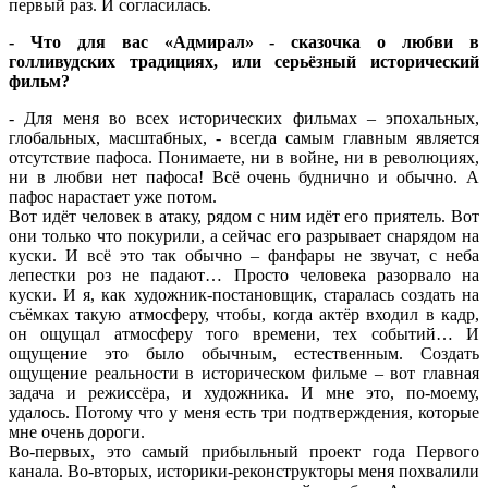
первый раз. И согласилась.
- Что для вас «Адмирал» - сказочка о любви в
голливудских традициях, или серьёзный исторический
фильм?
- Для меня во всех исторических фильмах – эпохальных,
глобальных, масштабных, - всегда самым главным является
отсутствие пафоса. Понимаете, ни в войне, ни в революциях,
ни в любви нет пафоса! Всё очень буднично и обычно. А
пафос нарастает уже потом.
Вот идёт человек в атаку, рядом с ним идёт его приятель. Вот
они только что покурили, а сейчас его разрывает снарядом на
куски. И всё это так обычно – фанфары не звучат, с неба
лепестки роз не падают… Просто человека разорвало на
куски. И я, как художник-постановщик, старалась создать на
съёмках такую атмосферу, чтобы, когда актёр входил в кадр,
он ощущал атмосферу того времени, тех событий… И
ощущение это было обычным, естественным. Создать
ощущение реальности в историческом фильме – вот главная
задача и режиссёра, и художника. И мне это, по-моему,
удалось. Потому что у меня есть три подтверждения, которые
мне очень дороги.
Во-первых, это самый прибыльный проект года Первого
канала. Во-вторых, историки-реконструкторы меня похвалили