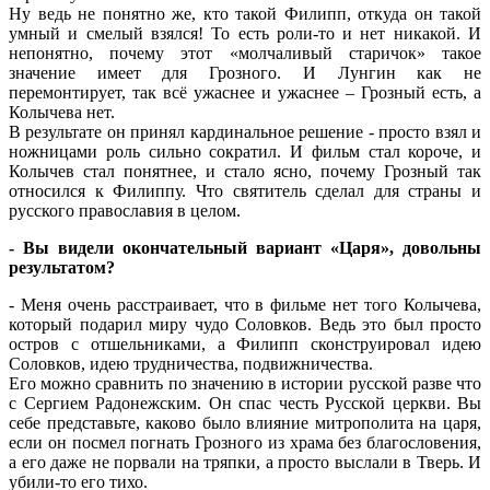
Ну ведь не понятно же, кто такой Филипп, откуда он такой
умный и смелый взялся! То есть роли-то и нет никакой. И
непонятно, почему этот «молчаливый старичок» такое
значение имеет для Грозного. И Лунгин как не
перемонтирует, так всё ужаснее и ужаснее – Грозный есть, а
Колычева нет.
В результате он принял кардинальное решение - просто взял и
ножницами роль сильно сократил. И фильм стал короче, и
Колычев стал понятнее, и стало ясно, почему Грозный так
относился к Филиппу. Что святитель сделал для страны и
русского православия в целом.
- Вы видели окончательный вариант «Царя», довольны
результатом?
- Меня очень расстраивает, что в фильме нет того Колычева,
который подарил миру чудо Соловков. Ведь это был просто
остров с отшельниками, а Филипп сконструировал идею
Соловков, идею трудничества, подвижничества.
Его можно сравнить по значению в истории русской разве что
с Сергием Радонежским. Он спас честь Русской церкви. Вы
себе представьте, каково было влияние митрополита на царя,
если он посмел погнать Грозного из храма без благословения,
а его даже не порвали на тряпки, а просто выслали в Тверь. И
убили-то его тихо.