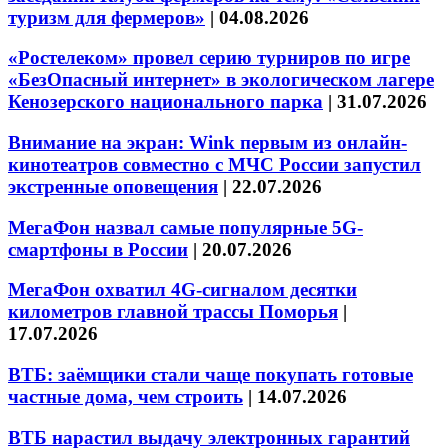
туризм для фермеров»
|
04.08.2026
«Ростелеком» провел серию турниров по игре
«БезОпасный интернет» в экологическом лагере
Кенозерского национального парка
|
31.07.2026
Внимание на экран: Wink первым из онлайн-
кинотеатров совместно с МЧС России запустил
экстренные оповещения
|
22.07.2026
МегаФон назвал самые популярные 5G-
смартфоны в России
|
20.07.2026
МегаФон охватил 4G-сигналом десятки
километров главной трассы Поморья
|
17.07.2026
ВТБ: заёмщики стали чаще покупать готовые
частные дома, чем строить
|
14.07.2026
ВТБ нарастил выдачу электронных гарантий