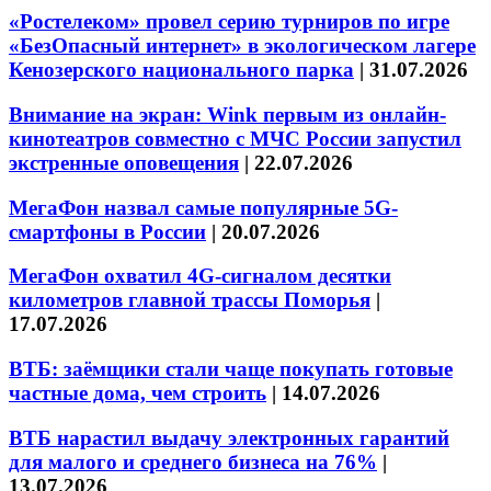
«Ростелеком» провел серию турниров по игре
«БезОпасный интернет» в экологическом лагере
Кенозерского национального парка
|
31.07.2026
Внимание на экран: Wink первым из онлайн-
кинотеатров совместно с МЧС России запустил
экстренные оповещения
|
22.07.2026
МегаФон назвал самые популярные 5G-
смартфоны в России
|
20.07.2026
МегаФон охватил 4G-сигналом десятки
километров главной трассы Поморья
|
17.07.2026
ВТБ: заёмщики стали чаще покупать готовые
частные дома, чем строить
|
14.07.2026
ВТБ нарастил выдачу электронных гарантий
для малого и среднего бизнеса на 76%
|
13.07.2026