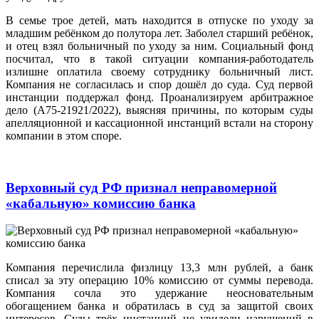
В семье трое детей, мать находится в отпуске по уходу за
младшим ребёнком до полутора лет. Заболел старший ребёнок,
и отец взял больничный по уходу за ним. Социальный фонд
посчитал, что в такой ситуации компания-работодатель
излишне оплатила своему сотруднику больничный лист.
Компания не согласилась и спор дошёл до суда. Суд первой
инстанции поддержал фонд. Проанализируем арбитражное
дело (А75-21921/2022), выясняя причины, по которым суды
апелляционной и кассационной инстанций встали на сторону
компании в этом споре.
Верховный суд РФ признал неправомерной
«кабальную» комиссию банка
Компания перечислила физлицу 13,3 млн рублей, а банк
списал за эту операцию 10% комиссию от суммы перевода.
Компания сочла это удержание неосновательным
обогащением банка и обратилась в суд за защитой своих
интересов. Суды трёх инстанций не увидели нарушений в