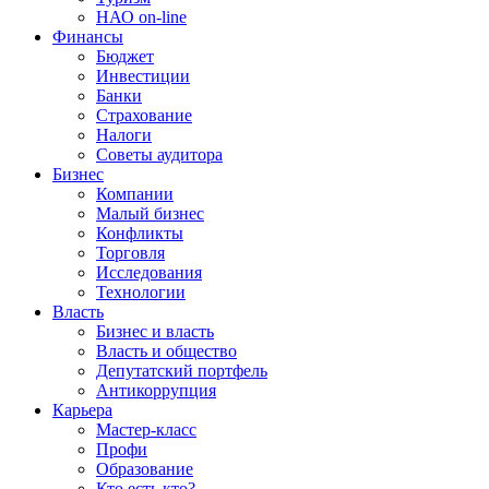
НАО on-line
Финансы
Бюджет
Инвестиции
Банки
Страхование
Налоги
Советы аудитора
Бизнес
Компании
Малый бизнес
Конфликты
Торговля
Исследования
Технологии
Власть
Бизнес и власть
Власть и общество
Депутатский портфель
Антикоррупция
Карьера
Мастер-класс
Профи
Образование
Кто есть кто?