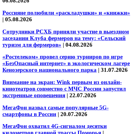
06.08.2026
Россияне полюбили «раскладушки» и «книжки»
|
05.08.2026
Сотрудники РСХБ приняли участие в выездном
заседании Клуба фермеров на тему: «Сельский
туризм для фермеров»
|
04.08.2026
«Ростелеком» провел серию турниров по игре
«БезОпасный интернет» в экологическом лагере
Кенозерского национального парка
|
31.07.2026
Внимание на экран: Wink первым из онлайн-
кинотеатров совместно с МЧС России запустил
экстренные оповещения
|
22.07.2026
МегаФон назвал самые популярные 5G-
смартфоны в России
|
20.07.2026
МегаФон охватил 4G-сигналом десятки
километров главной трассы Поморья
|