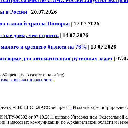
театров совместно с МЧС России запустил экстре
ы в России
|
20.07.2026
ов главной трассы Поморья
|
17.07.2026
тные дома, чем строить
|
14.07.2026
малого и среднего бизнеса на 76%
|
13.07.2026
латформе для автоматизации рутинных задач
|
07.0
850 (реклама в газете и на сайте)
тика конфиденциальности.
газеты «БИЗНЕС-КЛАСС экспресс»
.
Издание зарегистрировано 2
И №ТУ-00302 от 07.10.2011 выдано Управлением Федеральной сл
й и массовых коммуникаций по Архангельской области и Нен