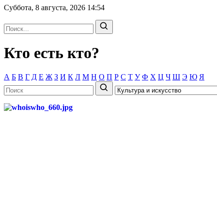
Суббота, 8 августа, 2026
14:54
Кто есть кто?
А
Б
В
Г
Д
Е
Ж
З
И
К
Л
М
Н
О
П
Р
С
Т
У
Ф
Х
Ц
Ч
Ш
Э
Ю
Я