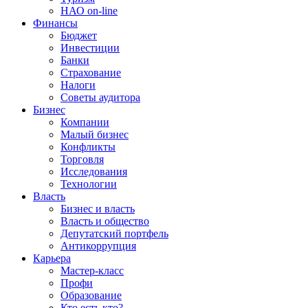
НАО on-line
Финансы
Бюджет
Инвестиции
Банки
Страхование
Налоги
Советы аудитора
Бизнес
Компании
Малый бизнес
Конфликты
Торговля
Исследования
Технологии
Власть
Бизнес и власть
Власть и общество
Депутатский портфель
Антикоррупция
Карьера
Мастер-класс
Профи
Образование
Кто есть кто?