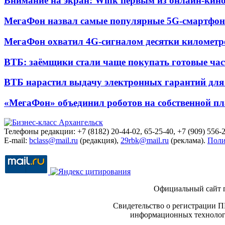
Внимание на экран: Wink первым из онлайн-кино
МегаФон назвал самые популярные 5G-смартфон
МегаФон охватил 4G-сигналом десятки километр
ВТБ: заёмщики стали чаще покупать готовые час
ВТБ нарастил выдачу электронных гарантий для 
«МегаФон» объединил роботов на собственной п
Телефоны редакции: +7 (8182) 20-44-02, 65-25-40, +7 (909) 556-2
E-mail:
bclass@mail.ru
(редакция),
29rbk@mail.ru
(реклама).
Поли
Официальный сайт 
Свидетельство о регистрации П
информационных технологи