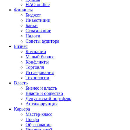
НАО on-line
Финансы
Бюджет
Инвестиции
Банки
Страхование
Налоги
Советы аудитора
Бизнес
Компании
Малый бизнес
Конфликты
Торговля
Исследования
Технологии
Власть
Бизнес и власть
Власть и общество
Депутатский портфель
Антикоррупция
Карьера
Мастер-класс
Профи
Образование
Кто есть кто?