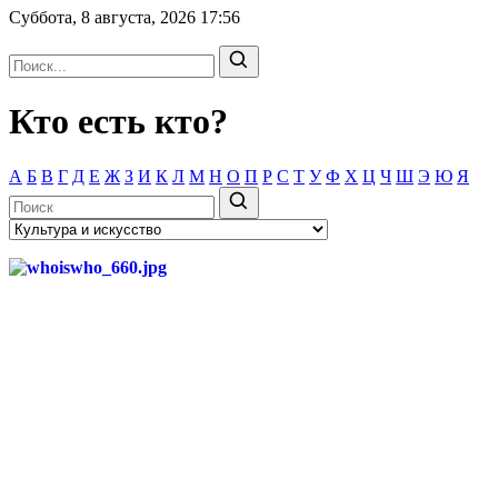
Суббота, 8 августа, 2026
17:56
Кто есть кто?
А
Б
В
Г
Д
Е
Ж
З
И
К
Л
М
Н
О
П
Р
С
Т
У
Ф
Х
Ц
Ч
Ш
Э
Ю
Я