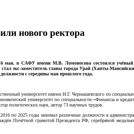
или нового ректора
16 мая, в САФУ имени М.В. Ломоносова состоялся учёный с
м стал экс-заместитель главы города Урай (Ханты-Мансийс
олжности с середины мая прошлого года.
ственный университет имени Н.Г. Чернышевского по специальнос
кономический университет по специальности «Финансы и кредит»
тор политических наук, автор 73 научных трудов.
С 2016 по 2025 годы занимал различные должности в админист
раждён Почётной грамотой Президента РФ, серебряной медаль