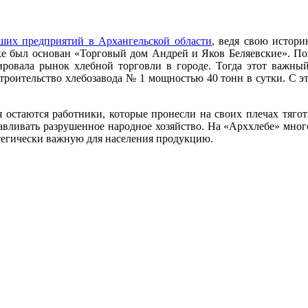
йших предприятий в Архангельской области
, ведя свою истори
ьске был основан «Торговый дом Андрей и Яков Беляевские». По
ровала рынок хлебной торговли в городе. Тогда этот важный 
троительство хлебозавода № 1 мощностью 40 тонн в сутки. С это
 остаются работники, которые пронесли на своих плечах тягот
авливать разрушенное народное хозяйство. На «Арххлебе» много
атегически важную для населения продукцию.