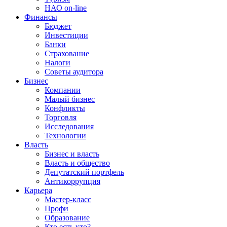
НАО on-line
Финансы
Бюджет
Инвестиции
Банки
Страхование
Налоги
Советы аудитора
Бизнес
Компании
Малый бизнес
Конфликты
Торговля
Исследования
Технологии
Власть
Бизнес и власть
Власть и общество
Депутатский портфель
Антикоррупция
Карьера
Мастер-класс
Профи
Образование
Кто есть кто?