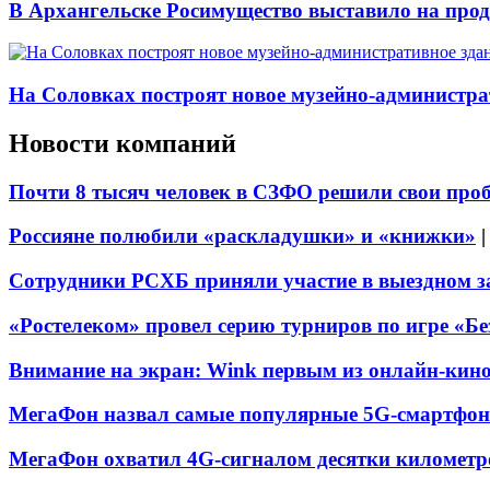
В Архангельске Росимущество выставило на про
На Соловках построят новое музейно-администра
Новости компаний
Почти 8 тысяч человек в СЗФО решили свои про
Россияне полюбили «раскладушки» и «книжки»
Сотрудники РСХБ приняли участие в выездном за
«Ростелеком» провел серию турниров по игре «Б
Внимание на экран: Wink первым из онлайн-кино
МегаФон назвал самые популярные 5G-смартфон
МегаФон охватил 4G-сигналом десятки километр