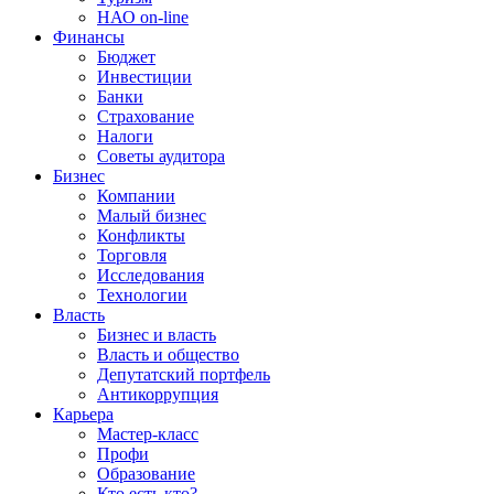
НАО on-line
Финансы
Бюджет
Инвестиции
Банки
Страхование
Налоги
Советы аудитора
Бизнес
Компании
Малый бизнес
Конфликты
Торговля
Исследования
Технологии
Власть
Бизнес и власть
Власть и общество
Депутатский портфель
Антикоррупция
Карьера
Мастер-класс
Профи
Образование
Кто есть кто?