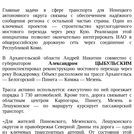
Главные задачи в сфере транспорта для Ненецкого
автономного округа связаны с обеспечением надёжного
сообщения региона с остальной частью страны. Один из
ключевых проектов — строительство круглогодичного
мостового перехода через реку Кую. Реализация этой
инициативы позволит окончательно интегрировать НАО в
общероссийскую дорожную сеть через соединение с
Республикой Коми.
В Архангельской области Андрей Никитин совместно с
губернатором
Александром ЦЫБУЛЬСКИМ
проинспектировал реконструкцию мостового перехода через
реку Вождоромку. Объект расположен на трассе Архангельск
— Белогорский — Пинега — Кимжа — Мезень.
Трасса активно используется: ежесуточно по ней проезжает
порядка 1 730 автомобилей. Кроме того, дорога связывает с
областным центром Карпогоры, Пинегу, Мезень и
Лешуконское — по маршруту курсирует пассажирский
транспорт.
«Для жителей Пинежского, Мезенского, Лешуконского
округов и правобережья Северной Двины эта дорога — одна
из ключевых транспортных артерий. От состояния этой