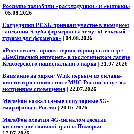
Россияне полюбили «раскладушки» и «книжки»
|
05.08.2026
Сотрудники РСХБ приняли участие в выездном
заседании Клуба фермеров на тему: «Сельский
туризм для фермеров»
|
04.08.2026
«Ростелеком» провел серию турниров по игре
«БезОпасный интернет» в экологическом лагере
Кенозерского национального парка
|
31.07.2026
Внимание на экран: Wink первым из онлайн-
кинотеатров совместно с МЧС России запустил
экстренные оповещения
|
22.07.2026
МегаФон назвал самые популярные 5G-
смартфоны в России
|
20.07.2026
МегаФон охватил 4G-сигналом десятки
километров главной трассы Поморья
|
17.07.2026