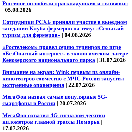
Россияне полюбили «раскладушки» и «книжки»
|
05.08.2026
Сотрудники РСХБ приняли участие в выездном
заседании Клуба фермеров на тему: «Сельский
туризм для фермеров»
|
04.08.2026
«Ростелеком» провел серию турниров по игре
«БезОпасный интернет» в экологическом лагере
Кенозерского национального парка
|
31.07.2026
Внимание на экран: Wink первым из онлайн-
кинотеатров совместно с МЧС России запустил
экстренные оповещения
|
22.07.2026
МегаФон назвал самые популярные 5G-
смартфоны в России
|
20.07.2026
МегаФон охватил 4G-сигналом десятки
километров главной трассы Поморья
|
17.07.2026