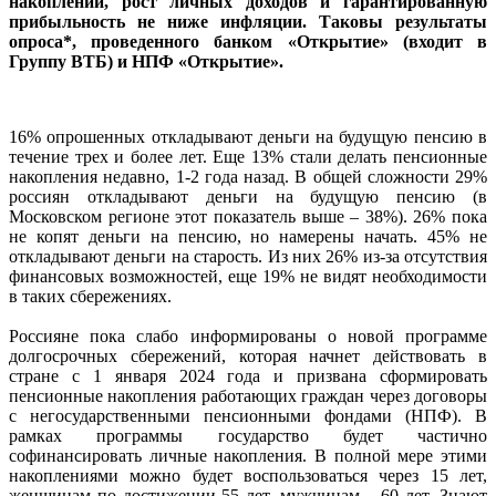
накоплений, рост личных доходов и гарантированную
прибыльность не ниже инфляции. Таковы результаты
опроса*, проведенного банком «Открытие» (входит в
Группу ВТБ) и НПФ «Открытие».
16% опрошенных откладывают деньги на будущую пенсию в
течение трех и более лет. Еще 13% стали делать пенсионные
накопления недавно, 1-2 года назад. В общей сложности 29%
россиян откладывают деньги на будущую пенсию (в
Московском регионе этот показатель выше – 38%). 26% пока
не копят деньги на пенсию, но намерены начать. 45% не
откладывают деньги на старость. Из них 26% из-за отсутствия
финансовых возможностей, еще 19% не видят необходимости
в таких сбережениях.
Россияне пока слабо информированы о новой программе
долгосрочных сбережений, которая начнет действовать в
стране с 1 января 2024 года и призвана сформировать
пенсионные накопления работающих граждан через договоры
с негосударственными пенсионными фондами (НПФ). В
рамках программы государство будет частично
софинансировать личные накопления. В полной мере этими
накоплениями можно будет воспользоваться через 15 лет,
женщинам по достижении 55 лет, мужчинам – 60 лет. Знают