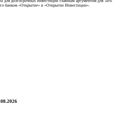
та для долгосрочных инвестиций главным аргументом для 54%
ного банком «Открытие» и «Открытие Инвестиции».
.08.2026