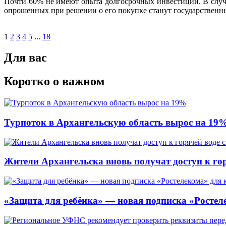
Почти 60% не имеют опыта долгосрочных инвестиций. В случ
опрошенных при решении о его покупке станут государственн
1
2
3
4
5
...
18
Для вас
Коротко о важном
Турпоток в Архангельскую область вырос на 19
Жители Архангельска вновь получат доступ к горя
«Защита для ребёнка» — новая подписка «Ростеле