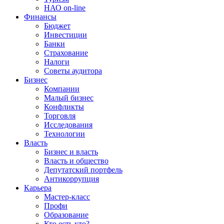
НАО on-line
Финансы
Бюджет
Инвестиции
Банки
Страхование
Налоги
Советы аудитора
Бизнес
Компании
Малый бизнес
Конфликты
Торговля
Исследования
Технологии
Власть
Бизнес и власть
Власть и общество
Депутатский портфель
Антикоррупция
Карьера
Мастер-класс
Профи
Образование
Кто есть кто?