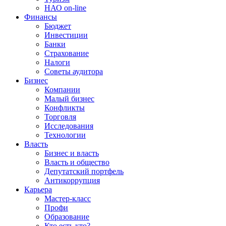
НАО on-line
Финансы
Бюджет
Инвестиции
Банки
Страхование
Налоги
Советы аудитора
Бизнес
Компании
Малый бизнес
Конфликты
Торговля
Исследования
Технологии
Власть
Бизнес и власть
Власть и общество
Депутатский портфель
Антикоррупция
Карьера
Мастер-класс
Профи
Образование
Кто есть кто?