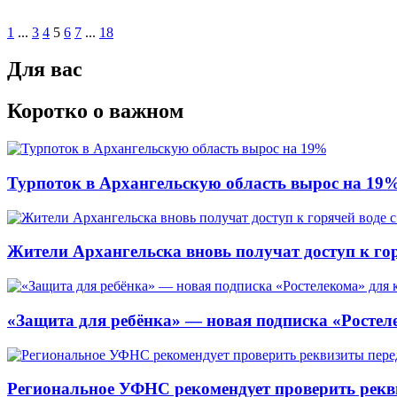
1
...
3
4
5
6
7
...
18
Для вас
Коротко о важном
Турпоток в Архангельскую область вырос на 19
Жители Архангельска вновь получат доступ к горя
«Защита для ребёнка» — новая подписка «Ростеле
Региональное УФНС рекомендует проверить рекв